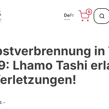
0
De
Fr
bstverbrennung in 
9: Lhamo Tashi erl
erletzungen!
4 –