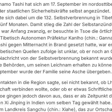
Lhamo Tashi hat sich am 17. September im nordostti
der staatlichen Sicherheitskräfte selbst angezündet. 
te sich dabei um die 132. Selbstverbrennung in Tibe
 fünf Monaten. Damit stieg die Zahl der Selbstanzün
war Anfang zwanzig, er besuchte in Tsoe die örtlich
 Tibetisch Autonomen Präfektur Kanlho (chin.: Gann
i gegen Mitternacht in Brand gesetzt hatte, war er
tischen Quellen zufolge ist unklar, ob er noch an O
e Nachricht von der Selbstverbrennung bekannt wur
ie Behörden, um seinen Leichnam erhalten zu könne
eptember wurde der Familie seine Asche übergeben.
Kontakten in die Region sagte, sei nicht bekannt, ob 
haft verbinden wollte, oder ob er etwas Schriftliche
e gingen jedoch davon aus, dass er als Zeitpunkt 
n Xi Jinping in Indien vom selben Tag gewählt hab
m Landkreis Sangchu (chin.: Xiahe), das zur Ortscha