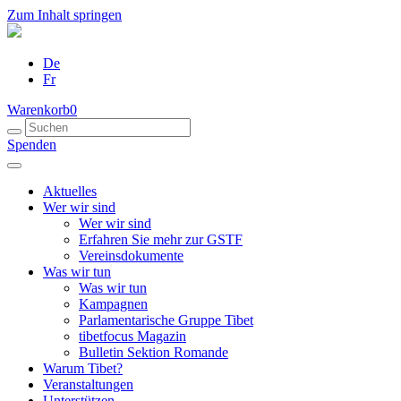
Zum Inhalt springen
De
Fr
Warenkorb
0
Spenden
Aktuelles
Wer wir sind
Wer wir sind
Erfahren Sie mehr zur GSTF
Vereinsdokumente
Was wir tun
Was wir tun
Kampagnen
Parlamentarische Gruppe Tibet
tibetfocus Magazin
Bulletin Sektion Romande
Warum Tibet?
Veranstaltungen
Unterstützen