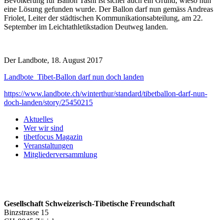
Bevölkerung für Ballon Tashi ist sicher auch ein Grund, wieso nun
eine Lösung gefunden wurde. Der Ballon darf nun gemäss Andreas
Friolet, Leiter der städtischen Kommunikationsabteilung, am 22.
September im Leichtathletikstadion Deutweg landen.
Der Landbote, 18. August 2017
Landbote_Tibet-Ballon darf nun doch landen
https://www.landbote.ch/winterthur/standard/tibetballon-darf-nun-
doch-landen/story/25450215
Aktuelles
Wer wir sind
tibetfocus Magazin
Veranstaltungen
Mitgliederversammlung
Gesellschaft Schweizerisch-Tibetische Freundschaft
Binzstrasse 15