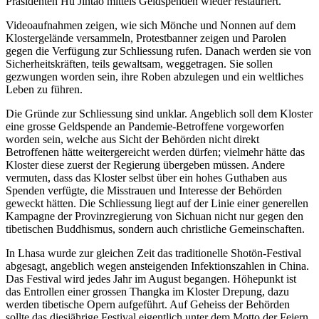
Präsidenten Hu Jintao mittels Geldspenden wieder restauriert.
Videoaufnahmen zeigen, wie sich Mönche und Nonnen auf dem
Klostergelände versammeln, Protestbanner zeigen und Parolen
gegen die Verfügung zur Schliessung rufen. Danach werden sie von
Sicherheitskräften, teils gewaltsam, weggetragen. Sie sollen
gezwungen worden sein, ihre Roben abzulegen und ein weltliches
Leben zu führen.
Die Gründe zur Schliessung sind unklar. Angeblich soll dem Kloster
eine grosse Geldspende an Pandemie-Betroffene vorgeworfen
worden sein, welche aus Sicht der Behörden nicht direkt
Betroffenen hätte weitergereicht werden dürfen; vielmehr hätte das
Kloster diese zuerst der Regierung übergeben müssen. Andere
vermuten, dass das Kloster selbst über ein hohes Guthaben aus
Spenden verfügte, die Misstrauen und Interesse der Behörden
geweckt hätten. Die Schliessung liegt auf der Linie einer generellen
Kampagne der Provinzregierung von Sichuan nicht nur gegen den
tibetischen Buddhismus, sondern auch christliche Gemeinschaften.
In Lhasa wurde zur gleichen Zeit das traditionelle Shotön-Festival
abgesagt, angeblich wegen ansteigenden Infektionszahlen in China.
Das Festival wird jedes Jahr im August begangen. Höhepunkt ist
das Entrollen einer grossen Thangka im Kloster Drepung, dazu
werden tibetische Opern aufgeführt. Auf Geheiss der Behörden
sollte das diesjährige Festival eigentlich unter dem Motto der Feiern