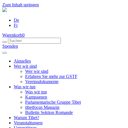
Zum Inhalt springen
De
Fr
Warenkorb
0
Spenden
Aktuelles
Wer wir sind
Wer wir sind
Erfahren Sie mehr zur GSTF
Vereinsdokumente
Was wir tun
Was wir tun
Kampagnen
Parlamentarische Gruppe Tibet
tibetfocus Magazin
Bulletin Sektion Romande
Warum Tibet?
Veranstaltungen
Unterstützen