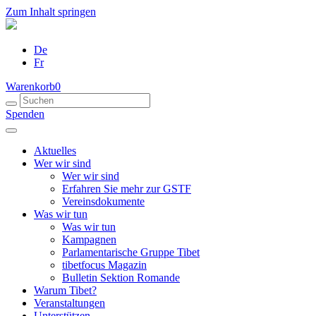
Zum Inhalt springen
De
Fr
Warenkorb
0
Spenden
Aktuelles
Wer wir sind
Wer wir sind
Erfahren Sie mehr zur GSTF
Vereinsdokumente
Was wir tun
Was wir tun
Kampagnen
Parlamentarische Gruppe Tibet
tibetfocus Magazin
Bulletin Sektion Romande
Warum Tibet?
Veranstaltungen
Unterstützen