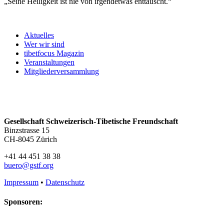
„Seine Heiligkeit ist nie von irgendetwas enttäuscht.“
Aktuelles
Wer wir sind
tibetfocus Magazin
Veranstaltungen
Mitgliederversammlung
Gesellschaft Schweizerisch-Tibetische Freundschaft
Binzstrasse 15
CH-8045 Zürich
+41 44 451 38 38
buero@gstf.org
Impressum
•
Datenschutz
Sponsoren: