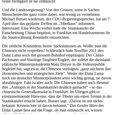
Seine Heiligkeit ist nie enttäuscht
Und die Landesregierung? Von den Grünen, sonst in Sachen
Menschenrechte ganz vorne dabei, war wenig zu vernehmen.
Michael Busser wiederum, der CDU-Regierungssprecher, hat am 7.
April über das geplante Treffen im „Tibethaus“ informiert.
Interessant: Eine Woche vorher hatte die Staatskanzlei die
Entscheidung Chinas begrüsst, in Frankfurt ein Handelszentrum für
die Staatswährung Renminbi einzurichten.
Die zeitliche Koinzidenz heizte Spekulationen an. Wollte man die
Chinesen nicht verprellen? Schliesslich hatte Bouffier 2011 den
Dalai Lama noch mit grossem Bahnhof empfangen. Der China-
Fachmann und Sinologe Siegfried Englert, der zuletzt die rheinland-
pfälzische Ministerpräsidentin Malu Dreyer in die Volksrepublik
begleitet hat, sagt zwar, die Chinesen verfolgten „ganz nüchtern ihre
ökonomischen und strategischen Ziele“. Weder der Dalai Lama
noch ein deutscher Ministerpräsident seien wichtig genug, sie davon
abzubringen. Fakt ist aber auch: Die Chinesen haben auch diesmal
ihre „Anliegen in der Staatskanzlei deutlich gemacht“ – so das
chinesische Generalkonsulat in Frankfurt. Im Übrigen gibt es
ernstzunehmende Hinweise, dass die Tibeter um einen Termin in der
Staatskanzlei ersucht haben. Busser sagt: „Davon ist mir nichts
bekannt. Keinem hier ist davon bekannt.“ Das Genfer Büro des
Dalai Lamas liess auf die Frage, ob man enttäuscht sei, wissen: