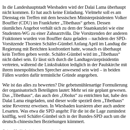
In die Landeshauptstadt Wiesbaden wird der Dalai Lama überhaupt
nicht kommen. Er hat auch keine Einladung. Vielmehr soll es am
Dienstag ein Treffen mit dem hessischen Ministerpräsidenten Volker
Bouffier (CDU) im Frankfurter „Tibethaus“ geben. Dessen
räumliches Angebot verhält sich zu dem der Staatskanzlei wie eine
Studenten-WG zu einer Zahnarztvilla. Die Vorsitzenden der anderen
Fraktionen wurden von Bouffier dazu geladen – nachdem der SPD-
Vorsitzende Thorsten Schäfer-Gümbel Anfang April im Landtag die
Regierung mit Berichten konfrontiert hatte, wonach es überhaupt
kein Treffen geben werde. Schäfer-Gümbel wird im „Tibethaus“
nicht dabei sein. Er lässt sich durch die Landtagsvizepräsidentin
vertreten, während die Linksfraktion lediglich in der Paulskirche mit
ihrem innenpolitischen Sprecher anwesend sein wird – in beiden
Fällen wurden dafür terminliche Gründe angegeben.
Wie ist das alles zu bewerten? Die gebetsmühlenartige Formulierung
der organisatorisch Beteiligten lautet: Mehr sei nie geplant gewesen.
Das „Tibethaus“, das auch den „Obolus“ zu entrichten hat, habe den
Dalai Lama eingeladen, und dieser wolle speziell dem „Tibethaus“
seine Reverenz erweisen. In Wiesbaden kursieren aber auch andere
Lesarten. Was etwa die SPD angeht: Für die ist die Lage zumindest
knifflig, weil Schäfer-Gümbel sich in der Bundes-SPD auch um die
deutsch-chinesischen Beziehungen kümmert.