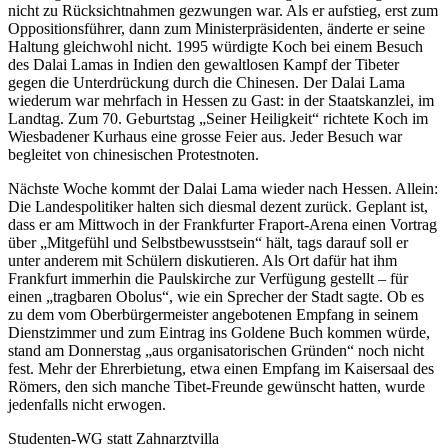
nicht zu Rücksichtnahmen gezwungen war. Als er aufstieg, erst zum
Oppositionsführer, dann zum Ministerpräsidenten, änderte er seine
Haltung gleichwohl nicht. 1995 würdigte Koch bei einem Besuch
des Dalai Lamas in Indien den gewaltlosen Kampf der Tibeter
gegen die Unterdrückung durch die Chinesen. Der Dalai Lama
wiederum war mehrfach in Hessen zu Gast: in der Staatskanzlei, im
Landtag. Zum 70. Geburtstag „Seiner Heiligkeit“ richtete Koch im
Wiesbadener Kurhaus eine grosse Feier aus. Jeder Besuch war
begleitet von chinesischen Protestnoten.
Nächste Woche kommt der Dalai Lama wieder nach Hessen. Allein:
Die Landespolitiker halten sich diesmal dezent zurück. Geplant ist,
dass er am Mittwoch in der Frankfurter Fraport-Arena einen Vortrag
über „Mitgefühl und Selbstbewusstsein“ hält, tags darauf soll er
unter anderem mit Schülern diskutieren. Als Ort dafür hat ihm
Frankfurt immerhin die Paulskirche zur Verfügung gestellt – für
einen „tragbaren Obolus“, wie ein Sprecher der Stadt sagte. Ob es
zu dem vom Oberbürgermeister angebotenen Empfang in seinem
Dienstzimmer und zum Eintrag ins Goldene Buch kommen würde,
stand am Donnerstag „aus organisatorischen Gründen“ noch nicht
fest. Mehr der Ehrerbietung, etwa einen Empfang im Kaisersaal des
Römers, den sich manche Tibet-Freunde gewünscht hatten, wurde
jedenfalls nicht erwogen.
Studenten-WG statt Zahnarztvilla