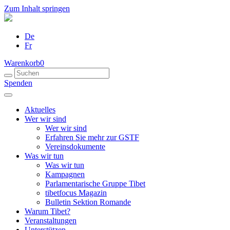
Zum Inhalt springen
De
Fr
Warenkorb
0
Spenden
Aktuelles
Wer wir sind
Wer wir sind
Erfahren Sie mehr zur GSTF
Vereinsdokumente
Was wir tun
Was wir tun
Kampagnen
Parlamentarische Gruppe Tibet
tibetfocus Magazin
Bulletin Sektion Romande
Warum Tibet?
Veranstaltungen
Unterstützen