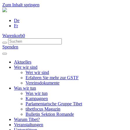
Zum Inhalt springen
De
Fr
Warenkorb
0
Spenden
Aktuelles
Wer wir sind
Wer wir sind
Erfahren Sie mehr zur GSTF
Vereinsdokumente
Was wir tun
Was wir tun
Kampagnen
Parlamentarische Gruppe Tibet
tibetfocus Magazin
Bulletin Sektion Romande
Warum Tibet?
Veranstaltungen
Unterstützen