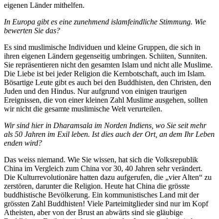
eigenen Länder mithelfen.
In Europa gibt es eine zunehmend islamfeindliche Stimmung. Wie
bewerten Sie das?
Es sind muslimische Individuen und kleine Gruppen, die sich in
ihren eigenen Ländern gegenseitig umbringen. Schiiten, Sunniten.
Sie repräsentieren nicht den gesamten Islam und nicht alle Muslime.
Die Liebe ist bei jeder Religion die Kernbotschaft, auch im Islam.
Bösartige Leute gibt es auch bei den Buddhisten, den Christen, den
Juden und den Hindus. Nur aufgrund von einigen traurigen
Ereignissen, die von einer kleinen Zahl Muslime ausgehen, sollten
wir nicht die gesamte muslimische Welt verurteilen.
Wir sind hier in Dharamsala im Norden Indiens, wo Sie seit mehr
als 50 Jahren im Exil leben. Ist dies auch der Ort, an dem Ihr Leben
enden wird?
Das weiss niemand. Wie Sie wissen, hat sich die Volksrepublik
China im Vergleich zum China vor 30, 40 Jahren sehr verändert.
Die Kulturrevolutionäre hatten dazu aufgerufen, die „vier Alten“ zu
zerstören, darunter die Religion. Heute hat China die grösste
buddhistische Bevölkerung. Ein kommunistisches Land mit der
grössten Zahl Buddhisten! Viele Parteimitglieder sind nur im Kopf
Atheisten, aber von der Brust an abwärts sind sie gläubige