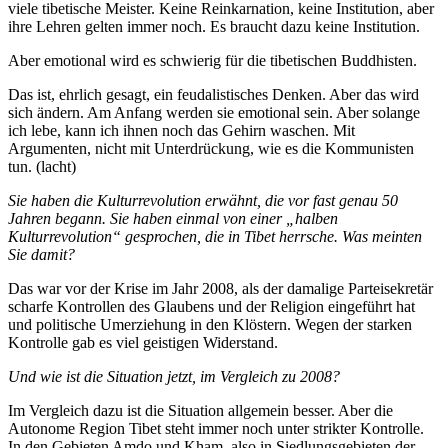
viele tibetische Meister. Keine Reinkarnation, keine Institution, aber
ihre Lehren gelten immer noch. Es braucht dazu keine Institution.
Aber emotional wird es schwierig für die tibetischen Buddhisten.
Das ist, ehrlich gesagt, ein feudalistisches Denken. Aber das wird
sich ändern. Am Anfang werden sie emotional sein. Aber solange
ich lebe, kann ich ihnen noch das Gehirn waschen. Mit
Argumenten, nicht mit Unterdrückung, wie es die Kommunisten
tun. (lacht)
Sie haben die Kulturrevolution erwähnt, die vor fast genau 50
Jahren begann. Sie haben einmal von einer „halben
Kulturrevolution“ gesprochen, die in Tibet herrsche. Was meinten
Sie damit?
Das war vor der Krise im Jahr 2008, als der damalige Parteisekretär
scharfe Kontrollen des Glaubens und der Religion eingeführt hat
und politische Umerziehung in den Klöstern. Wegen der starken
Kontrolle gab es viel geistigen Widerstand.
Und wie ist die Situation jetzt, im Vergleich zu 2008?
Im Vergleich dazu ist die Situation allgemein besser. Aber die
Autonome Region Tibet steht immer noch unter strikter Kontrolle.
In den Gebieten Amdo und Kham, also in Siedlungsgebieten der