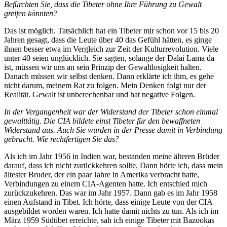
Befürchten Sie, dass die Tibeter ohne Ihre Führung zu Gewalt
greifen könnten?
Das ist möglich. Tatsächlich hat ein Tibeter mir schon vor 15 bis 20
Jahren gesagt, dass die Leute über 40 das Gefühl hätten, es ginge
ihnen besser etwa im Vergleich zur Zeit der Kulturrevolution. Viele
unter 40 seien unglücklich. Sie sagten, solange der Dalai Lama da
ist, müssen wir uns an sein Prinzip der Gewaltlosigkeit halten.
Danach müssen wir selbst denken. Dann erklärte ich ihm, es gehe
nicht darum, meinem Rat zu folgen. Mein Denken folgt nur der
Realität. Gewalt ist unberechenbar und hat negative Folgen.
In der Vergangenheit war der Widerstand der Tibeter schon einmal
gewalttätig. Die CIA bildete einst Tibeter für den bewaffneten
Widerstand aus. Auch Sie wurden in der Presse damit in Verbindung
gebracht.
Wie rechtfertigen Sie das?
Als ich im Jahr 1956 in Indien war, bestanden meine älteren Brüder
darauf, dass ich nicht zurückkehren sollte. Dann hörte ich, dass mein
ältester Bruder, der ein paar Jahre in Amerika verbracht hatte,
Verbindungen zu einem CIA-Agenten hatte. Ich entschied mich
zurückzukehren. Das war im Jahr 1957. Dann gab es im Jahr 1958
einen Aufstand in Tibet. Ich hörte, dass einige Leute von der CIA
ausgebildet worden waren. Ich hatte damit nichts zu tun. Als ich im
März 1959 Südtibet erreichte, sah ich einige Tibeter mit Bazookas