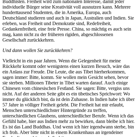
Buddhisten. Freiheit wird zum nationalen Interesse, damit jeder
individuelle Bürger seine Kreativität voll ausnutzen kann. Mehrere
hunderttausend Studenten, die in Amerika, Europa, auch
Deutschland studieren und auch in Japan, Australien und Indien. Sie
erleben, was Freiheit und Demokratie sind, Redefreiheit,
Gedankenfreiheit, eine freie Presse. China, so mächtig es auch sein
mag, kann nicht zu der früheren rigiden, abgeschlossenen
Gesellschaft zurückkehren.
Und dann wollen Sie zurückkehren?
Vielleicht in ein paar Jahren. Wenn die Gelegenheit für meine
Rückkehr kommt oder wenigstens einen kurzen Besuch, wäre das
ein Anlass zur Freude. Die Leute, die aus Tibet hierherkommen,
sagen immer: Bitte, komm. Sie wollen mein Gesicht sehen, bevor
sie sterben. Millionen Tibeter in Tibet warten darauf. Auch einige
Chinesen vom chinesischen Festland. Sie sagen: Bitte, vergiss uns
nicht. Auf der anderen Seite gibt es ein tibetisches Sprichwort: Wo
immer du glücklich bist, da ist dein Zuhause. In Indien habe ich über
57 Jahre in völliger Freiheit gelebt. Die Freiheit hat mir erlaubt,
Menschen unterschiedlichster Hintergründe zu treffen,
unterschiedlichen Glaubens, unterschiedlicher Berufe. Wenn ich das
Gefühl habe, hier aus Indien mehr zu bewirken, dann bleibe ich hier.
Es ist das Land Buddhas. Und wenn ich hier irgendwann sterbe, bin
ich froh. Aber bitte nicht in einem Krankenhaus an irgendeiner