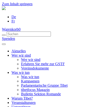
Zum Inhalt springen
De
Fr
Warenkorb
0
Spenden
Aktuelles
Wer wir sind
Wer wir sind
Erfahren Sie mehr zur GSTF
Vereinsdokumente
Was wir tun
Was wir tun
Kampagnen
Parlamentarische Gruppe Tibet
tibetfocus Magazin
Bulletin Sektion Romande
Warum Tibet?
Veranstaltungen
Unterstützen