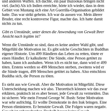
und anderen Waffen. Ich dachte, ein paar Bazookas bringen nicht
viel. (lacht) Als ich Indien erreichte, hörte ich wieder, dass in dem
Gebiet von Mustang sich eine Art Guerrilla-Organisation gebildet
hatte. Das war strikt geheim. Ich war da aussen vor. Mein älterer
Bruder, eine recht kontroverse Figur, machte das. Ich hatte damit
nichts zu tun.
Gibt es Umstände, unter denen die Anwendung von Gewalt Ihrer
Ansicht nach legitim ist?
Wenn die Umstände so sind, dass es keine andere Wahl gibt, und
Mitgefühl die Motivation ist. Es gibt solche Geschichten in Buddhas
eigener Historie. Um 499 Händlern das Leben zu retten, tötete er
einen Händler. Er kalkulierte: Die Sünde, eine Person getötet zu
haben, kann ich aushalten. Wenn ich es nicht tue, dann wird er 499
töten. Erstens werden so 499 Menschen sterben, zweitens wird er
die Sünde tragen, 499 Menschen getötet zu haben. Also entschloss
Buddha sich, die Person zu töten.
Es sieht aus wie Gewalt. Aber die Motivation ist Mitgefühl. Diese
Unterscheidung machen wir also. Theoretisch können wir das zwar
erklären, praktisch ist es aber besser, jede Gewalt zu vermeiden. Das
ist sicherer. Wie mein Freund George W. Bush: Seine Motivation
war sehr aufrichtig. Er wollte Demokratie in den Irak bringen. Eine
Person eliminieren. Er benutzte Gewalt. Die Folgen waren negativ.