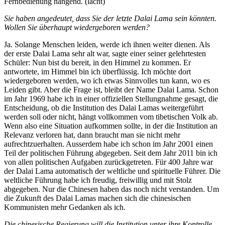
Fernbedienung hängend. (lacht)
Sie haben angedeutet, dass Sie der letzte Dalai Lama sein könnten.
Wollen Sie überhaupt wiedergeboren werden?
Ja. Solange Menschen leiden, werde ich ihnen weiter dienen. Als
der erste Dalai Lama sehr alt war, sagte einer seiner gelehrtesten
Schüler: Nun bist du bereit, in den Himmel zu kommen. Er
antwortete, im Himmel bin ich überflüssig. Ich möchte dort
wiedergeboren werden, wo ich etwas Sinnvolles tun kann, wo es
Leiden gibt. Aber die Frage ist, bleibt der Name Dalai Lama. Schon
im Jahr 1969 habe ich in einer offiziellen Stellungnahme gesagt, die
Entscheidung, ob die Institution des Dalai Lamas weitergeführt
werden soll oder nicht, hängt vollkommen vom tibetischen Volk ab.
Wenn also eine Situation aufkommen sollte, in der die Institution an
Relevanz verloren hat, dann braucht man sie nicht mehr
aufrechtzuerhalten. Ausserdem habe ich schon im Jahr 2001 einen
Teil der politischen Führung abgegeben. Seit dem Jahr 2011 bin ich
von allen politischen Aufgaben zurückgetreten. Für 400 Jahre war
der Dalai Lama automatisch der weltliche und spirituelle Führer. Die
weltliche Führung habe ich freudig, freiwillig und mit Stolz
abgegeben. Nur die Chinesen haben das noch nicht verstanden. Um
die Zukunft des Dalai Lamas machen sich die chinesischen
Kommunisten mehr Gedanken als ich.
Die chinesische Regierung will die Institution unter ihre Kontrolle