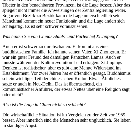
Tibeter in den benachbarten Provinzen, ist die Lage besser. Aber das
spiegelt nicht immer die Anweisungen der Zentralregierung wider.
Sogar von Bezirk zu Bezirk kann die Lage unterschiedlich sein.
Manchmal kommt ein neuer Funktionär, und die Lage ändert sich
schlagartig. Es ist sehr schwer vorauszusehen.
Was halten Sie von Chinas Staats- und Parteichef Xi Jinping?
Auch er ist schwer zu durchschauen. Er kommt aus einer
buddhistischen Familie. Ich kannte seinen Vater, Xi Zhongxun. Er
war ein guter Freund des damaligen Pantschen Lamas. Auch er
musste während der Kulturrevolution Leid ertragen. Xi Jinpings
Denken ist realistischer, aber es gibt eine Menge Widerstand im
Establishment. Vor zwei Jahren hat er öffentlich gesagt, Buddhismus
sei ein wichtiger Teil der chinesischen Kultur. Etwas Ähnliches
sagte er auch in Neu-Delhi. Das ist überraschend, ein
kommunistischer Anführer, der etwas Nettes über eine Religion sagt,
oder nicht?
Also ist die Lage in China nicht so schlecht?
Die wirtschaftliche Situation ist im Vergleich zu der Zeit vor 1959
besser. Aber innerlich sind die Menschen sehr unglücklich. Sie leben
in ständiger Angst.