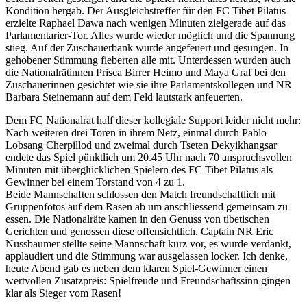
Kondition hergab. Der Ausgleichstreffer für den FC Tibet Pilatus
erzielte Raphael Dawa nach wenigen Minuten zielgerade auf das
Parlamentarier-Tor. Alles wurde wieder möglich und die Spannung
stieg. Auf der Zuschauerbank wurde angefeuert und gesungen. In
gehobener Stimmung fieberten alle mit. Unterdessen wurden auch
die Nationalrätinnen Prisca Birrer Heimo und Maya Graf bei den
Zuschauerinnen gesichtet wie sie ihre Parlamentskollegen und NR
Barbara Steinemann auf dem Feld lautstark anfeuerten.
Dem FC Nationalrat half dieser kollegiale Support leider nicht mehr:
Nach weiteren drei Toren in ihrem Netz, einmal durch Pablo
Lobsang Cherpillod und zweimal durch Tseten Dekyikhangsar
endete das Spiel pünktlich um 20.45 Uhr nach 70 anspruchsvollen
Minuten mit überglücklichen Spielern des FC Tibet Pilatus als
Gewinner bei einem Torstand von 4 zu 1.
Beide Mannschaften schlossen den Match freundschaftlich mit
Gruppenfotos auf dem Rasen ab um anschliessend gemeinsam zu
essen. Die Nationalräte kamen in den Genuss von tibetischen
Gerichten und genossen diese offensichtlich. Captain NR Eric
Nussbaumer stellte seine Mannschaft kurz vor, es wurde verdankt,
applaudiert und die Stimmung war ausgelassen locker. Ich denke,
heute Abend gab es neben dem klaren Spiel-Gewinner einen
wertvollen Zusatzpreis: Spielfreude und Freundschaftssinn gingen
klar als Sieger vom Rasen!