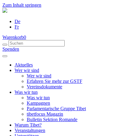
Zum Inhalt springen
De
Fr
Warenkorb
0
Spenden
Aktuelles
Wer wir sind
Wer wir sind
Erfahren Sie mehr zur GSTF
Vereinsdokumente
Was wir tun
Was wir tun
Kampagnen
Parlamentarische Gruppe Tibet
tibetfocus Magazin
Bulletin Sektion Romande
Warum Tibet?
Veranstaltungen
Unterstützen