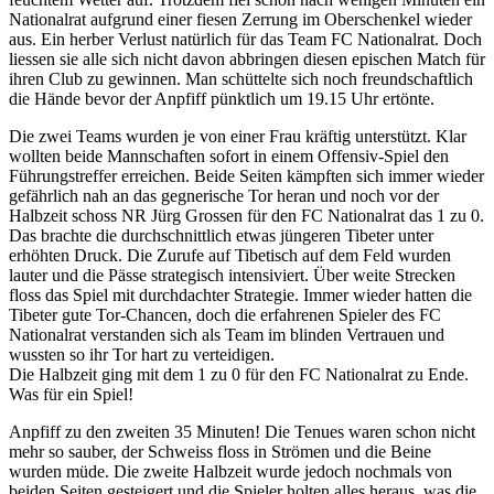
Nationalrat aufgrund einer fiesen Zerrung im Oberschenkel wieder
aus. Ein herber Verlust natürlich für das Team FC Nationalrat. Doch
liessen sie alle sich nicht davon abbringen diesen epischen Match für
ihren Club zu gewinnen. Man schüttelte sich noch freundschaftlich
die Hände bevor der Anpfiff pünktlich um 19.15 Uhr ertönte.
Die zwei Teams wurden je von einer Frau kräftig unterstützt. Klar
wollten beide Mannschaften sofort in einem Offensiv-Spiel den
Führungstreffer erreichen. Beide Seiten kämpften sich immer wieder
gefährlich nah an das gegnerische Tor heran und noch vor der
Halbzeit schoss NR Jürg Grossen für den FC Nationalrat das 1 zu 0.
Das brachte die durchschnittlich etwas jüngeren Tibeter unter
erhöhten Druck. Die Zurufe auf Tibetisch auf dem Feld wurden
lauter und die Pässe strategisch intensiviert. Über weite Strecken
floss das Spiel mit durchdachter Strategie. Immer wieder hatten die
Tibeter gute Tor-Chancen, doch die erfahrenen Spieler des FC
Nationalrat verstanden sich als Team im blinden Vertrauen und
wussten so ihr Tor hart zu verteidigen.
Die Halbzeit ging mit dem 1 zu 0 für den FC Nationalrat zu Ende.
Was für ein Spiel!
Anpfiff zu den zweiten 35 Minuten! Die Tenues waren schon nicht
mehr so sauber, der Schweiss floss in Strömen und die Beine
wurden müde. Die zweite Halbzeit wurde jedoch nochmals von
beiden Seiten gesteigert und die Spieler holten alles heraus, was die