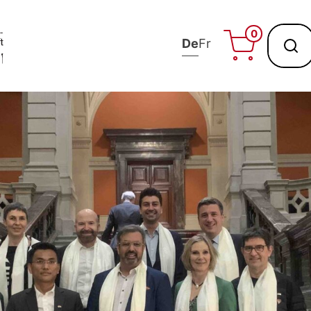
0
De
Fr