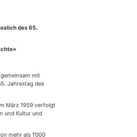
sslich des 65.
echte»
n gemeinsam mit
65. Jahrestag des
im März 1959 verfolgt
on und Kultur und
on mehr als 1’000