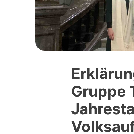
Erklärun
Gruppe T
Jahresta
Volksau