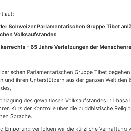
tlaut:
er Schweizer Parlamentarischen Gruppe Tibet anlä
schen Volksaufstandes
lkerrechts – 65 Jahre Verletzungen der Menschenr
eizerischen Parlamentarischen Gruppe Tibet begehe
rn und ihren Unterstützern aus der ganzen Welt den 
ndes,
schlagung des gewaltlosen Volksaufstandes in Lhasa 
hren Kurs der Kontrolle über die buddhistische Religi
chen Sprache.
nd Empörung verfolgen wir die kürzliche Verhaftung v