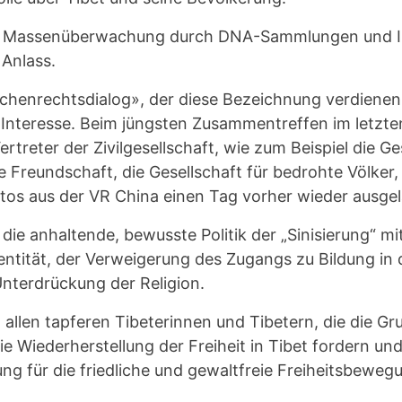
er Massenüberwachung durch DNA-Sammlungen und I
 Anlass.
enrechtsdialog», der diese Bezeichnung verdienen 
n Interesse. Beim jüngsten Zusammentreffen im letzt
rtreter der Zivilgesellschaft, wie zum Beispiel die Ge
 Freundschaft, die Gesellschaft für bedrohte Völker,
etos aus der VR China einen Tag vorher wieder ausge
 die anhaltende, bewusste Politik der „Sinisierung“ m
dentität, der Verweigerung des Zugangs zu Bildung in
nterdrückung der Religion.
t allen tapferen Tibeterinnen und Tibetern, die die Gr
 Wiederherstellung der Freiheit in Tibet fordern und
ng für die friedliche und gewaltfreie Freiheitsbewegu