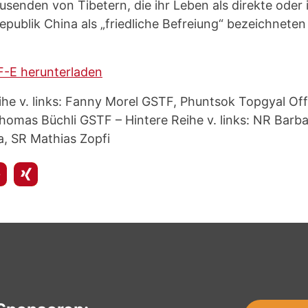
enden von Tibetern, die ihr Leben als direkte oder 
epublik China als „friedliche Befreiung“ bezeichneten 
-E herunterladen
ihe v. links: Fanny Morel GSTF, Phuntsok Topgyal Off
omas Büchli GSTF – Hintere Reihe v. links: NR Barba
a, SR Mathias Zopfi