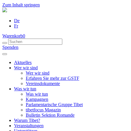
Zum Inhalt springen
De
Fr
Warenkorb
0
Spenden
Aktuelles
Wer wir sind
Wer wir sind
Erfahren Sie mehr zur GSTF
Vereinsdokumente
Was wir tun
Was wir tun
Kampagnen
Parlamentarische Gruppe Tibet
tibetfocus Magazin
Bulletin Sektion Romande
Warum Tibet?
Veranstaltungen
Unterstützen