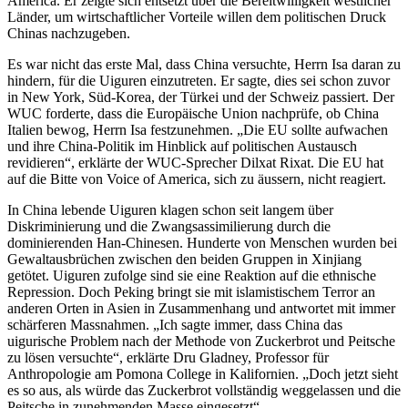
America. Er zeigte sich entsetzt über die Bereitwilligkeit westlicher
Länder, um wirtschaftlicher Vorteile willen dem politischen Druck
Chinas nachzugeben.
Es war nicht das erste Mal, dass China versuchte, Herrn Isa daran zu
hindern, für die Uiguren einzutreten. Er sagte, dies sei schon zuvor
in New York, Süd-Korea, der Türkei und der Schweiz passiert. Der
WUC forderte, dass die Europäische Union nachprüfe, ob China
Italien bewog, Herrn Isa festzunehmen. „Die EU sollte aufwachen
und ihre China-Politik im Hinblick auf politischen Austausch
revidieren“, erklärte der WUC-Sprecher Dilxat Rixat. Die EU hat
auf die Bitte von Voice of America, sich zu äussern, nicht reagiert.
In China lebende Uiguren klagen schon seit langem über
Diskriminierung und die Zwangsassimilierung durch die
dominierenden Han-Chinesen. Hunderte von Menschen wurden bei
Gewaltausbrüchen zwischen den beiden Gruppen in Xinjiang
getötet. Uiguren zufolge sind sie eine Reaktion auf die ethnische
Repression. Doch Peking bringt sie mit islamistischem Terror an
anderen Orten in Asien in Zusammenhang und antwortet mit immer
schärferen Massnahmen. „Ich sagte immer, dass China das
uigurische Problem nach der Methode von Zuckerbrot und Peitsche
zu lösen versuchte“, erklärte Dru Gladney, Professor für
Anthropologie am Pomona College in Kalifornien. „Doch jetzt sieht
es so aus, als würde das Zuckerbrot vollständig weggelassen und die
Peitsche in zunehmenden Masse eingesetzt“.