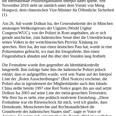
die internationale Polizeiorganisation Interpol dabei spielte. Seit
November 2016 steht sie nämlich unter dem Vorsitz von Meng
Hongwei, dem chinesischen Vize-Minister für Öffentliche Sicherheit
(1).
Am 26. Juli wurde Dolkun Isa, der Generalsekretär des in München
ansässigen Weltkongresses der Uiguren (World Uighur
Congress/WUC), von der Polizei in Rom angehalten, als er sich
gerade anschickte, zum Italienischen Senat über die Unterdrückung
seines Volkes in der westchinesischen Provinz Xinjiang zu
sprechen. Herr Isa, der nun einen deutschen Pass hat, wurde in eine
Polizeistation gebracht, wo man ihn fotografierte, ihm einen
Fingerabdruck abnahm und ihn über drei Stunden lang festhielt.
Die Festnahme wurde ihm gegenüber als Identitätskontrolle
hingestellt. Ihm zufolge habe ihm die italienische Polizei jedoch
erklärt, dass er aufgegriffen wurde, weil sein Name auf der Interpol
Liste der „Roten Ausschreibungen“ (Red Notices) erscheine, die
Polizei also in irgendeinem der Mitgliedsländer nach ihm fahnde.
China stellte bereits 1997 eine Red Notice gegen ihn aus und setzte
Dolkun Isa 2003 auf seine Liste der meist-gesuchten Terroristen.
Wie Herr Isa es sieht, eine politisch motivierte Einstufung. „Diese
Festnahme war ein Riesenschock für mich, weil ich glaube, dass
Demokratie, Menschenrechte und Rechtsstaatlichkeit die
Grundwerte des italienischen Staates sind“, sagte er Voice of