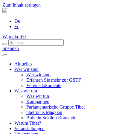
Zum Inhalt springen
De
Fr
Warenkorb
0
Spenden
Aktuelles
Wer wir sind
Wer wir sind
Erfahren Sie mehr zur GSTF
Vereinsdokumente
Was wir tun
Was wir tun
Kampagnen
Parlamentarische Gruppe Tibet
tibetfocus Magazin
Bulletin Sektion Romande
Warum Tibet?
Veranstaltungen
Unterstützen