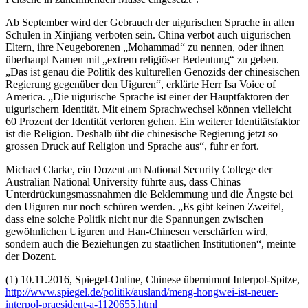
Ab September wird der Gebrauch der uigurischen Sprache in allen
Schulen in Xinjiang verboten sein. China verbot auch uigurischen
Eltern, ihre Neugeborenen „Mohammad“ zu nennen, oder ihnen
überhaupt Namen mit „extrem religiöser Bedeutung“ zu geben.
„Das ist genau die Politik des kulturellen Genozids der chinesischen
Regierung gegenüber den Uiguren“, erklärte Herr Isa Voice of
America. „Die uigurische Sprache ist einer der Hauptfaktoren der
uigurischern Identität. Mit einem Sprachwechsel können vielleicht
60 Prozent der Identität verloren gehen. Ein weiterer Identitätsfaktor
ist die Religion. Deshalb übt die chinesische Regierung jetzt so
grossen Druck auf Religion und Sprache aus“, fuhr er fort.
Michael Clarke, ein Dozent am National Security College der
Australian National University führte aus, dass Chinas
Unterdrückungsmassnahmen die Beklemmung und die Ängste bei
den Uiguren nur noch schüren werden. „Es gibt keinen Zweifel,
dass eine solche Politik nicht nur die Spannungen zwischen
gewöhnlichen Uiguren und Han-Chinesen verschärfen wird,
sondern auch die Beziehungen zu staatlichen Institutionen“, meinte
der Dozent.
(1) 10.11.2016, Spiegel-Online, Chinese übernimmt Interpol-Spitze,
http://www.spiegel.de/politik/ausland/meng-hongwei-ist-neuer-
interpol-praesident-a-1120655.html