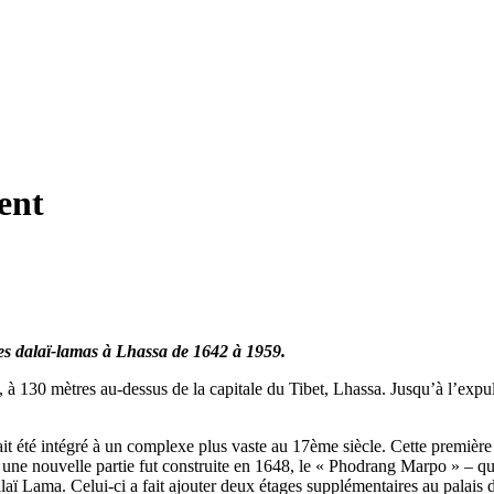
ent
des dalaï-lamas à Lhassa de 1642 à 1959.
, à 130 mètres au-dessus de la capitale du Tibet, Lhassa. Jusqu’à l’expul
il ait été intégré à un complexe plus vaste au 17ème siècle. Cette premiè
ne nouvelle partie fut construite en 1648, le « Phodrang Marpo » – qui 
aï Lama. Celui-ci a fait ajouter deux étages supplémentaires au palais d