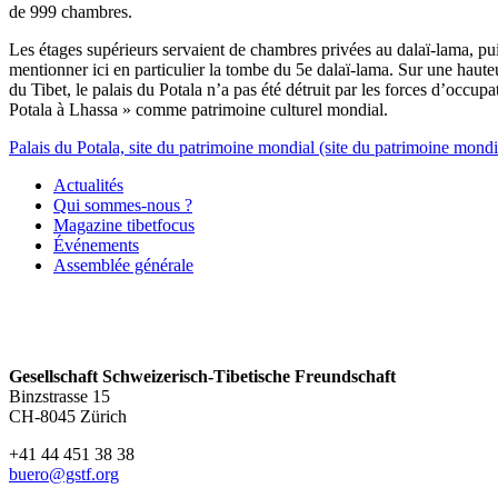
de 999 chambres.
Les étages supérieurs servaient de chambres privées au dalaï-lama, puis 
mentionner ici en particulier la tombe du 5e dalaï-lama. Sur une hauteu
du Tibet, le palais du Potala n’a pas été détruit par les forces d’occ
Potala à Lhassa » comme patrimoine culturel mondial.
Palais du Potala, site du patrimoine mondial (site du patrimoine mond
Actualités
Qui sommes-nous ?
Magazine tibetfocus
Événements
Assemblée générale
Gesellschaft Schweizerisch-Tibetische Freundschaft
Binzstrasse 15
CH-8045 Zürich
+41 44 451 38 38
buero@gstf.org