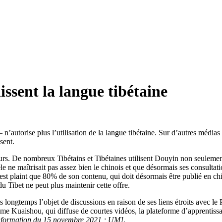
ssent la langue tibétaine
’autorise plus l’utilisation de la langue tibétaine. Sur d’autres médias 
sent.
urs. De nombreux Tibétains et Tibétaines utilisent Douyin non seulemen
ntèle ne maîtrisait pas assez bien le chinois et que désormais ses consul
st plaint que 80% de son contenu, qui doit désormais être publié en chi
u Tibet ne peut plus maintenir cette offre.
 longtemps l’objet de discussions en raison de ses liens étroits avec le 
Kuaishou, qui diffuse de courtes vidéos, la plateforme d’apprentissage
Information du 15 novembre 2021 ; UM]
.