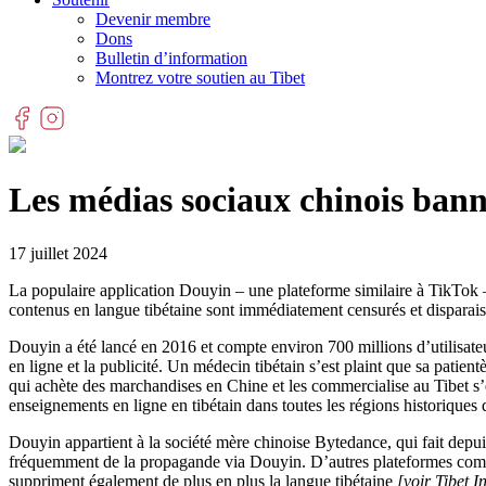
Devenir membre
Dons
Bulletin d’information
Montrez votre soutien au Tibet
Les médias sociaux chinois banni
17 juillet 2024
La populaire application Douyin – une plateforme similaire à TikTok – n
contenus en langue tibétaine sont immédiatement censurés et disparais
Douyin a été lancé en 2016 et compte environ 700 millions d’utilisate
en ligne et la publicité. Un médecin tibétain s’est plaint que sa patie
qui achète des marchandises en Chine et les commercialise au Tibet s’e
enseignements en ligne en tibétain dans toutes les régions historiques d
Douyin appartient à la société mère chinoise Bytedance, qui fait depuis
fréquemment de la propagande via Douyin. D’autres plateformes comme 
suppriment également de plus en plus la langue tibétaine
[voir
Tibet 