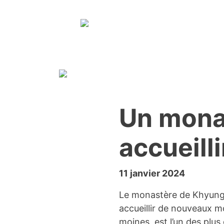
Skip to content
Un monas
accueill
11 janvier 2024
Le monastère de Khyungbu
accueillir de nouveaux m
moines, est l’un des plus