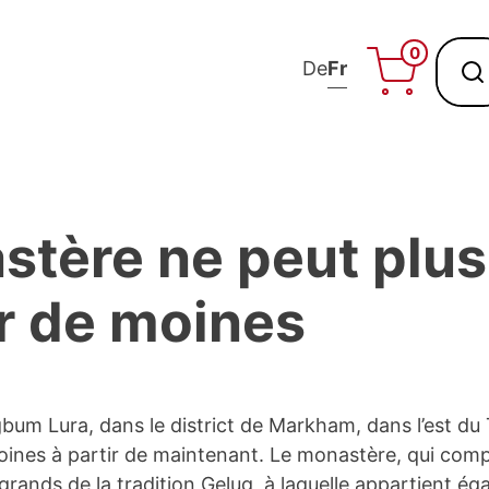
0
De
Fr
tère ne peut plus
ir de moines
m Lura, dans le district de Markham, dans l’est du T
oines à partir de maintenant. Le monastère, qui com
 grands de la tradition Gelug, à laquelle appartient é