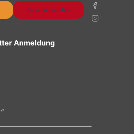
Devenir membre
tter Anmeldung
e
*