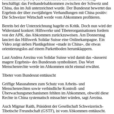
beschäftigt: das Freihandelsabkommen zwischen der Schweiz und
China, das im Juli unterzeichnet wurde. Der Bundesrat bewertet das
Ergebnis der über zweijährigen Verhandlungen mit China positiv:
Die Schweizer Wirtschaft werde vom Abkommen profitieren.
Bereits bei der Unterzeichnung hagelte es Kritik. Doch nun wird der
Widerstand konkret: Hilfswerke und Tibeterorganisationen fordern
von der APK, das Abkommen zurückzuweisen. Am Donnerstag
lanciert das Hilfswerk Solidar Suisse eine Onlinekampagne. Ein
Video zeigt sieben Plastikgebisse «made in China», die etwas
orientierungslos auf einem Parkettboden herumklappern.
Laut Andrea Arezina von Solidar Suisse wird damit das «äusserst
magere Ergebnis» des Bundesrats symbolisiert. Das Wort
Menschenrechte werde im Abkommen nicht einmal erwähnt.
Tibeter vom Bundesrat enttäuscht
Griffige Massnahmen zum Schutz von Arbeits- und
Menschenrechten sowie verbindliche Kontroll- und
Überwachungsmechanismen fehlten im Abkommen, obwohl diese
Rechte in China systematisch missachtet würden, sagt Arezina.
Auch Migmar Raith, Präsident der Gesellschaft Schweizerisch-
Tibetische Freundschaft (GSTF), ist vom Abkommen enttäuscht.