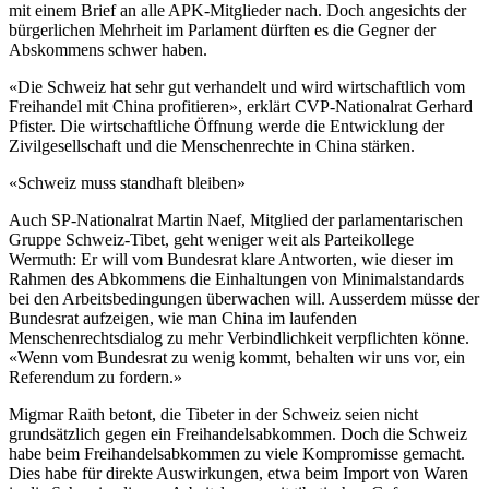
mit einem Brief an alle APK-Mitglieder nach. Doch angesichts der
bürgerlichen Mehrheit im Parlament dürften es die Gegner der
Abskommens schwer haben.
«Die Schweiz hat sehr gut verhandelt und wird wirtschaftlich vom
Freihandel mit China profitieren», erklärt CVP-Nationalrat Gerhard
Pfister. Die wirtschaftliche Öffnung werde die Entwicklung der
Zivilgesellschaft und die Menschenrechte in China stärken.
«Schweiz muss standhaft bleiben»
Auch SP-Nationalrat Martin Naef, Mitglied der parlamentarischen
Gruppe Schweiz-Tibet, geht weniger weit als Parteikollege
Wermuth: Er will vom Bundesrat klare Antworten, wie dieser im
Rahmen des Abkommens die Einhaltungen von Minimalstandards
bei den Arbeitsbedingungen überwachen will. Ausserdem müsse der
Bundesrat aufzeigen, wie man China im laufenden
Menschenrechtsdialog zu mehr Verbindlichkeit verpflichten könne.
«Wenn vom Bundesrat zu wenig kommt, behalten wir uns vor, ein
Referendum zu fordern.»
Migmar Raith betont, die Tibeter in der Schweiz seien nicht
grundsätzlich gegen ein Freihandelsabkommen. Doch die Schweiz
habe beim Freihandelsabkommen zu viele Kompromisse gemacht.
Dies habe für direkte Auswirkungen, etwa beim Import von Waren