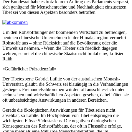
Der Bundesrat habe es trotz klarem Auftrag des Parlaments verpasst,
sich genügend für Menschenrechte und Nachhaltigkeit einzusetzen.
Tibet sei von diesen Aspekten besonders betroffen.
Um den Rohstoffhunger der boomenden Wirtschaft zu befriedigen,
beuteten chinesische Unternehmen in der Himalajaregion vermehrt
Rohstoffe aus – ohne Rücksicht auf die Bevölkerung oder die
Umwelt zu nehmen. «Wenn die Tibeter sich friedlich dagegen
wehren, schreitet die chinesische Staatsmacht brutal ein», kritisiert
Raith.
«Gefährlicher Präzedenzfall»
Der Tibetexperte Gabriel Lafitte von der australischen Monash-
Universität, glaubt, die Schweiz sei blauäugig in die Verhandlungen
gestiegen. Freihandelsabkommen würden oft ausschliesslich unter
technischen und wirtschaftlichen Aspekten gesehen, dabei hätten sie
oft unbeabsichtigte Auswirkungen in anderen Bereichen.
Gerade die ökologischen Auswirkungen für Tibet seien nicht
absehbar, so Lafitte. Im Hochplateau von Tibet entspringen die
wichtigsten Flüsse Südostasiens. Die negativen ökologischen
Konsequenzen des Rohstoffabbaus, der oft in Flussnähe erfolge,
könne mehr als eine Milliarde Menschenbetreffen, die im