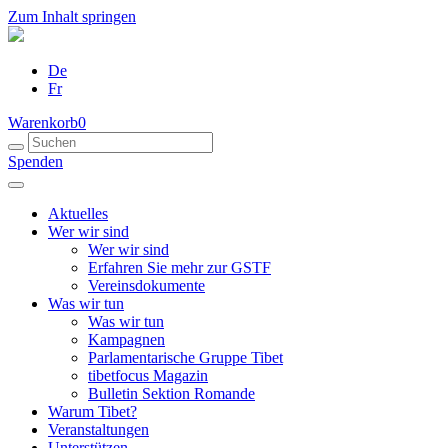
Zum Inhalt springen
De
Fr
Warenkorb
0
Spenden
Aktuelles
Wer wir sind
Wer wir sind
Erfahren Sie mehr zur GSTF
Vereinsdokumente
Was wir tun
Was wir tun
Kampagnen
Parlamentarische Gruppe Tibet
tibetfocus Magazin
Bulletin Sektion Romande
Warum Tibet?
Veranstaltungen
Unterstützen