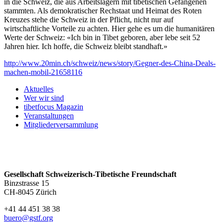
in die Schweiz, die aus Arbeitslagern mit tibetischen Gefangenen
stammten. Als demokratischer Rechstaat und Heimat des Roten
Kreuzes stehe die Schweiz in der Pflicht, nicht nur auf
wirtschaftliche Vorteile zu achten. Hier gehe es um die humanitären
Werte der Schweiz: «Ich bin in Tibet geboren, aber lebe seit 52
Jahren hier. Ich hoffe, die Schweiz bleibt standhaft.»
http://www.20min.ch/schweiz/news/story/Gegner-des-China-Deals-
machen-mobil-21658116
Aktuelles
Wer wir sind
tibetfocus Magazin
Veranstaltungen
Mitgliederversammlung
Gesellschaft Schweizerisch-Tibetische Freundschaft
Binzstrasse 15
CH-8045 Zürich
+41 44 451 38 38
buero@gstf.org