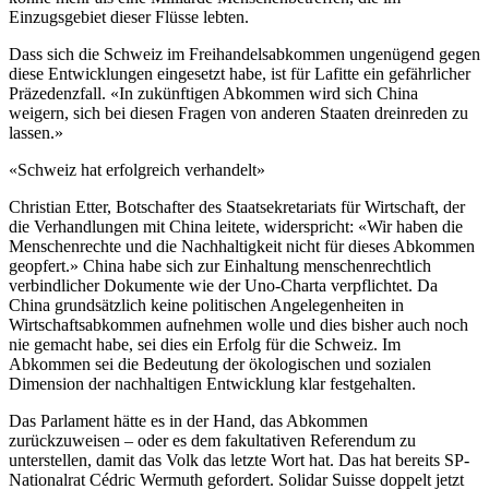
Einzugsgebiet dieser Flüsse lebten.
Dass sich die Schweiz im Freihandelsabkommen ungenügend gegen
diese Entwicklungen eingesetzt habe, ist für Lafitte ein gefährlicher
Präzedenzfall. «In zukünftigen Abkommen wird sich China
weigern, sich bei diesen Fragen von anderen Staaten dreinreden zu
lassen.»
«Schweiz hat erfolgreich verhandelt»
Christian Etter, Botschafter des Staatsekretariats für Wirtschaft, der
die Verhandlungen mit China leitete, widerspricht: «Wir haben die
Menschenrechte und die Nachhaltigkeit nicht für dieses Abkommen
geopfert.» China habe sich zur Einhaltung menschenrechtlich
verbindlicher Dokumente wie der Uno-Charta verpflichtet. Da
China grundsätzlich keine politischen Angelegenheiten in
Wirtschaftsabkommen aufnehmen wolle und dies bisher auch noch
nie gemacht habe, sei dies ein Erfolg für die Schweiz. Im
Abkommen sei die Bedeutung der ökologischen und sozialen
Dimension der nachhaltigen Entwicklung klar festgehalten.
Das Parlament hätte es in der Hand, das Abkommen
zurückzuweisen – oder es dem fakultativen Referendum zu
unterstellen, damit das Volk das letzte Wort hat. Das hat bereits SP-
Nationalrat Cédric Wermuth gefordert. Solidar Suisse doppelt jetzt