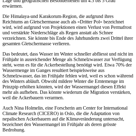
Lage und geografischen Besonderheiten um 4.5 bis 5 Grad
erwärmen.
Die Himalaya-und Karakorum-Region, die aufgrund ihres
Reichtums an Gletschermasse auch als «Dritter Pol» bezeichnet
wird, wird aufgrund von Projektionen einen Verlust von Permafrost
und verstärkte Niederschläge als Regen anstatt als Schnee
verzeichnen. Sie könnte bis Ende des Jahrhunderts zwei Drittel ihrer
gesamten Gletschermasse verlieren.
Das bedeutet, dass Wasser im Winter schneller abfliesst und nicht im
Frühjahr in ausreichender Menge als Schmelzwasser zur Verfügung
steht, wenn es für die Ackerbestellung benötigt wird. Etwa 70% der
Wassermenge im Ganges resultiert beispielsweise aus
Schmelzwasser, das im Frühjahr fehlen wird, weil es schon während
des Winters abläuft. Obwohl mildere Winter die Erntemenge im
Prinzpip erhöhen könnten, wird der Wassermangel diesen Effekt
mehr als aufheben. Das könnte wiederum die Migration verstärken,
weil die Ackerbauern verarmen.
Auch Nina Holmelin, eine Forscherin am Center for International
Climate Research (CICERO) in Oslo, die die Adaptation von
nepalischen Ackerbauern auf die Klimaveränderung untersucht,
bezeichnet den Wassermangel im Frühjahr als deren grösste
Bedrohung.