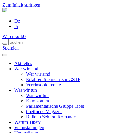
Zum Inhalt springen
De
Fr
Warenkorb
0
Spenden
Aktuelles
Wer wir sind
Wer wir sind
Erfahren Sie mehr zur GSTF
Vereinsdokumente
Was wir tun
Was wir tun
Kampagnen
Parlamentarische Gruppe Tibet
tibetfocus Magazin
Bulletin Sektion Romande
Warum Tibet?
Veranstaltungen
Unterstützen