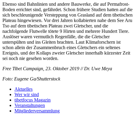
Ebenso sind Bahnlinien und andere Bauwerke, die auf Permafrost-
Boden errichtet sind, gefährdet. Schon frühere Studien hatten auf die
sich beschleunigende Versteppung von Grasland auf dem tibetischen
Plateau hingewiesen. Vor drei Jahren kollabierten nahe dem See Aru
Tso auf dem tibetischen Plateau zwei Gletscher, und die
nachfolgende Flutwelle tötete 9 Hirten und mehrere Hundert Tiere.
Auslöser waren vermutlich Regenfälle, die die Gletscher
unterspülten und ins Gleiten brachten. Laut Klimaforschern ist
schon allein der Zusammenbruch eines Gletschers ein seltenes
Ereignis, und der Kollaps zweier Gletscher innerhalb kürzester Zeit
sei noch nie gesehen worden.
Free Tibet Campaign, 23. Oktober 2019 // Dr. Uwe Meya
Foto: Eugene Ga/Shutterstock
Aktuelles
Wer wir sind
tibetfocus Magazin
Veranstaltungen
Mitgliederversammlung