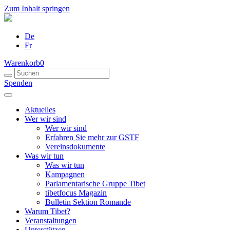
Zum Inhalt springen
De
Fr
Warenkorb
0
Spenden
Aktuelles
Wer wir sind
Wer wir sind
Erfahren Sie mehr zur GSTF
Vereinsdokumente
Was wir tun
Was wir tun
Kampagnen
Parlamentarische Gruppe Tibet
tibetfocus Magazin
Bulletin Sektion Romande
Warum Tibet?
Veranstaltungen
Unterstützen