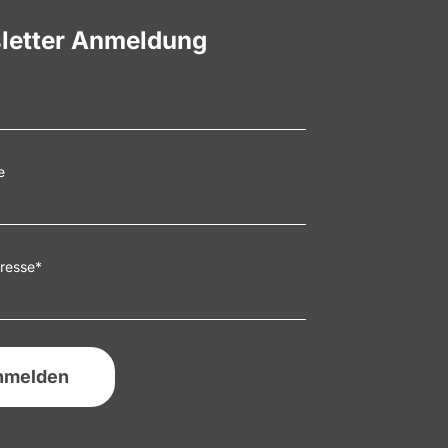
letter Anmeldung
e
resse
*