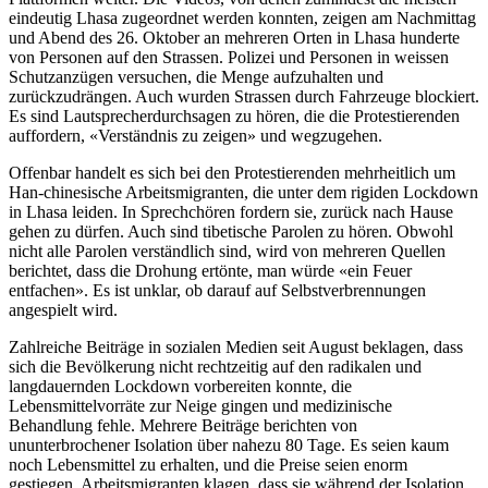
eindeutig Lhasa zugeordnet werden konnten, zeigen am Nachmittag
und Abend des 26. Oktober an mehreren Orten in Lhasa hunderte
von Personen auf den Strassen. Polizei und Personen in weissen
Schutzanzügen versuchen, die Menge aufzuhalten und
zurückzudrängen. Auch wurden Strassen durch Fahrzeuge blockiert.
Es sind Lautsprecherdurchsagen zu hören, die die Protestierenden
auffordern, «Verständnis zu zeigen» und wegzugehen.
Offenbar handelt es sich bei den Protestierenden mehrheitlich um
Han-chinesische Arbeitsmigranten, die unter dem rigiden Lockdown
in Lhasa leiden. In Sprechchören fordern sie, zurück nach Hause
gehen zu dürfen. Auch sind tibetische Parolen zu hören. Obwohl
nicht alle Parolen verständlich sind, wird von mehreren Quellen
berichtet, dass die Drohung ertönte, man würde «ein Feuer
entfachen». Es ist unklar, ob darauf auf Selbstverbrennungen
angespielt wird.
Zahlreiche Beiträge in sozialen Medien seit August beklagen, dass
sich die Bevölkerung nicht rechtzeitig auf den radikalen und
langdauernden Lockdown vorbereiten konnte, die
Lebensmittelvorräte zur Neige gingen und medizinische
Behandlung fehle. Mehrere Beiträge berichten von
ununterbrochener Isolation über nahezu 80 Tage. Es seien kaum
noch Lebensmittel zu erhalten, und die Preise seien enorm
gestiegen. Arbeitsmigranten klagen, dass sie während der Isolation