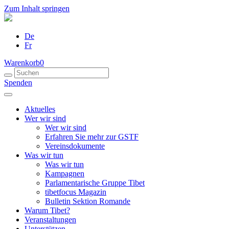
Zum Inhalt springen
De
Fr
Warenkorb
0
Spenden
Aktuelles
Wer wir sind
Wer wir sind
Erfahren Sie mehr zur GSTF
Vereinsdokumente
Was wir tun
Was wir tun
Kampagnen
Parlamentarische Gruppe Tibet
tibetfocus Magazin
Bulletin Sektion Romande
Warum Tibet?
Veranstaltungen
Unterstützen