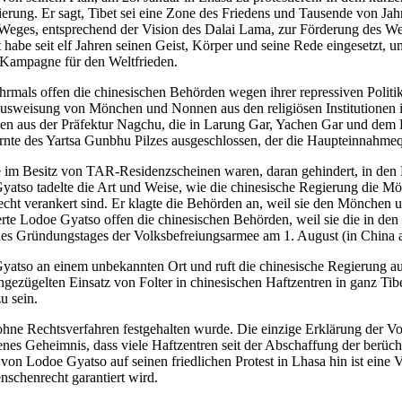
erung. Er sagt, Tibet sei eine Zone des Friedens und Tausende von Jahre
 Weges, entsprechend der Vision des Dalai Lama, zur Förderung des Wel
st habe seit elf Jahren seinen Geist, Körper und seine Rede eingesetzt, 
r Kampagne für den Weltfrieden.
mals offen die chinesischen Behörden wegen ihrer repressiven Politik 
usweisung von Mönchen und Nonnen aus den religiösen Institutionen in 
 aus der Präfektur Nagchu, die in Larung Gar, Yachen Gar und dem Klo
te des Yartsa Gunbhu Pilzes ausgeschlossen, der die Haupteinnahmequel
 im Besitz von TAR-Residenzscheinen waren, daran gehindert, in den
Gyatso tadelte die Art und Weise, wie die chinesische Regierung die M
echt verankert sind. Er klagte die Behörden an, weil sie den Mönchen u
ierte Lodoe Gyatso offen die chinesischen Behörden, weil sie die in 
 des Gründungstages der Volksbefreiungsarmee am 1. August (in China
atso an einem unbekannten Ort und ruft die chinesische Regierung auf,
ungezügelten Einsatz von Folter in chinesischen Haftzentren in ganz Tib
u sein.
hne Rechtsverfahren festgehalten wurde. Die einzige Erklärung der Vo
enes Geheimnis, dass viele Haftzentren seit der Abschaffung der berüch
 von Lodoe Gyatso auf seinen friedlichen Protest in Lhasa hin ist eine
nschenrecht garantiert wird.