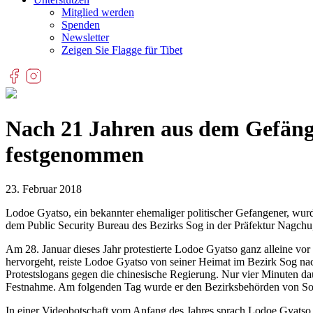
Mitglied werden
Spenden
Newsletter
Zeigen Sie Flagge für Tibet
Nach 21 Jahren aus dem Gefängn
festgenommen
23. Februar 2018
Lodoe Gyatso, ein bekannter ehemaliger politischer Gefangener, wurd
dem Public Security Bureau des Bezirks Sog in der Präfektur Nagchu,
Am 28. Januar dieses Jahr protestierte Lodoe Gyatso ganz alleine vor 
hervorgeht, reiste Lodoe Gyatso von seiner Heimat im Bezirk Sog na
Protestslogans gegen die chinesische Regierung. Nur vier Minuten daue
Festnahme. Am folgenden Tag wurde er den Bezirksbehörden von Sog ü
In einer Videobotschaft vom Anfang des Jahres sprach Lodoe Gyatso v