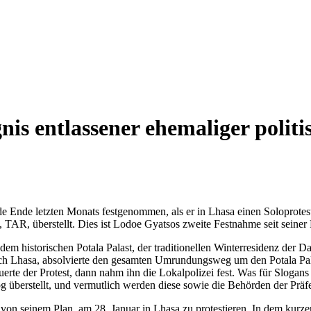
is entlassener ehemaliger politi
e Ende letzten Monats festgenommen, als er in Lhasa einen Soloprotest
 TAR, überstellt. Dies ist Lodoe Gyatsos zweite Festnahme seit seine
dem historischen Potala Palast, der traditionellen Winterresidenz der D
ch Lhasa, absolvierte den gesamten Umrundungsweg um den Potala Pala
rte der Protest, dann nahm ihn die Lokalpolizei fest. Was für Slogans 
berstellt, und vermutlich werden diese sowie die Behörden der Präfe
on seinem Plan, am 28. Januar in Lhasa zu protestieren. In dem kurze