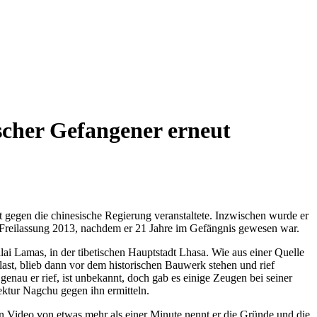
scher Gefangener erneut
 gegen die chinesische Regierung veranstaltete. Inzwischen wurde er
r Freilassung 2013, nachdem er 21 Jahre im Gefängnis gewesen war.
alai Lamas, in der tibetischen Hauptstadt Lhasa. Wie aus einer Quelle
st, blieb dann vor dem historischen Bauwerk stehen und rief
genau er rief, ist unbekannt, doch gab es einige Zeugen bei seiner
ktur Nagchu gegen ihn ermitteln.
n Video von etwas mehr als einer Minute nennt er die Gründe und die