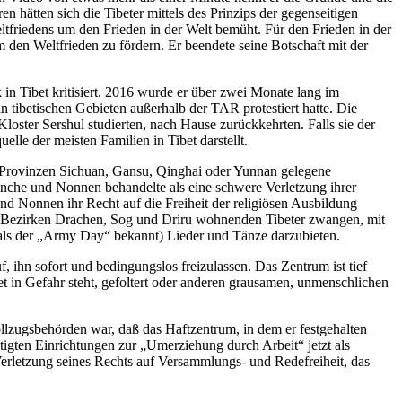
n hätten sich die Tibeter mittels des Prinzips der gegenseitigen
tfriedens um den Frieden in der Welt bemüht. Für den Frieden in der
um den Weltfrieden zu fördern. Er beendete seine Botschaft mit der
in Tibet kritisiert. 2016 wurde er über zwei Monate lang im
tibetischen Gebieten außerhalb der TAR protestiert hatte. Die
ster Sershul studierten, nach Hause zurückkehrten. Falls sie der
le der meisten Familien in Tibet darstellt.
 Provinzen Sichuan, Gansu, Qinghai oder Yunnan gelegene
önche und Nonnen behandelte als eine schwere Verletzung ihrer
nd Nonnen ihr Recht auf die Freiheit der religiösen Ausbildung
den Bezirken Drachen, Sog und Driru wohnenden Tibeter zwangen, mit
 als der „Army Day“ bekannt) Lieder und Tänze darzubieten.
 ihn sofort und bedingungslos freizulassen. Das Zentrum ist tief
et in Gefahr steht, gefoltert oder anderen grausamen, unmenschlichen
llzugsbehörden war, daß das Haftzentrum, in dem er festgehalten
tigten Einrichtungen zur „Umerziehung durch Arbeit“ jetzt als
 Verletzung seines Rechts auf Versammlungs- und Redefreiheit, das