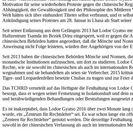
Motivation für seine wiederholten Proteste gegen die chinesische Regi
Abhängigkeit, der Gewaltlosigkeit und der Philosophie des Mittleren
Welt hätten sich über einhundert Tibeter selbst verbrannt, und er selb
Ankündigung seines Protestes am 28. Januar in Lhasa als Start seine
Seit seiner Entlassung aus dem Gefängnis 2013 hat Lodoe Gyatso mehr
Haftzentrum Tsamda im Bezirk Driru eingesperrt, weil er gegen die A
chinesischen Behörden hatten angeordnet, daß die Mönche und Nonnen
Anweisung nicht Folge leisteten, würden ihre Angehörigen von der Ern
Seit 2013 haben die chinesischen Behörden Mönche und Nonnen, die
monastische Institutionen aufzusuchen, um dort zu studieren. Lodoe 
Rechte, wie sie sowohl im chinesischen als auch im internationalen R
wegnahmen und sie behandelten als seien sie Verbrecher. 2015 kritis
Tiger- und Leopardenfellen besetzte Chubas zu tragen und zur Feier
Das TCHRD verurteilt auf das Heftigste die Festhaltung von Lodoe Gy
besorgt, dass er wegen seiner Festsetzung in Isolationshaft und dem 
und herabwürdigenden Behandlungen oder Bestrafungen ausgesetzt z
Es ist inakzeptabel, dass Lodoe Gyatso 2016 über zwei Monate lang o
wurde, ein „Zentrum für Rechtslehre“ sei. Es war schon lange ein off
„Zentren für Rechtslehre“ genutzt werden. Die derzeitige Festhaltung
sowohl in der chinesischen Verfassung als auch im internationalen Me