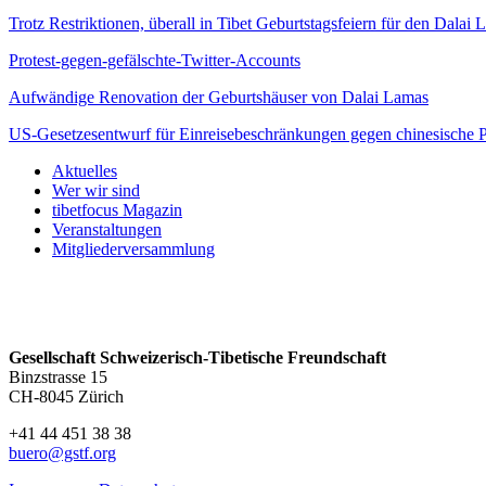
Trotz Restriktionen, überall in Tibet Geburtstagsfeiern für den Dalai
Protest-gegen-gefälschte-Twitter-Accounts
Aufwändige Renovation der Geburtshäuser von Dalai Lamas
US-Gesetzesentwurf für Einreisebeschränkungen gegen chinesische Po
Aktuelles
Wer wir sind
tibetfocus Magazin
Veranstaltungen
Mitgliederversammlung
Gesellschaft Schweizerisch-Tibetische Freundschaft
Binzstrasse 15
CH-8045 Zürich
+41 44 451 38 38
buero@gstf.org