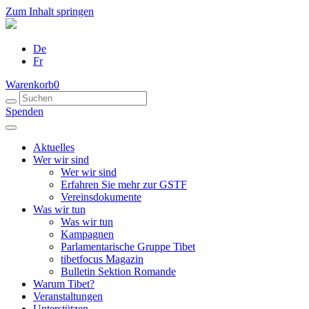
Zum Inhalt springen
De
Fr
Warenkorb
0
Spenden
Aktuelles
Wer wir sind
Wer wir sind
Erfahren Sie mehr zur GSTF
Vereinsdokumente
Was wir tun
Was wir tun
Kampagnen
Parlamentarische Gruppe Tibet
tibetfocus Magazin
Bulletin Sektion Romande
Warum Tibet?
Veranstaltungen
Unterstützen