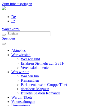
Zum Inhalt springen
De
Fr
Warenkorb
0
Spenden
Aktuelles
Wer wir sind
Wer wir sind
Erfahren Sie mehr zur GSTF
Vereinsdokumente
Was wir tun
Was wir tun
Kampagnen
Parlamentarische Gruppe Tibet
tibetfocus Magazin
Bulletin Sektion Romande
Warum Tibet?
Veranstaltungen
Unterstützen