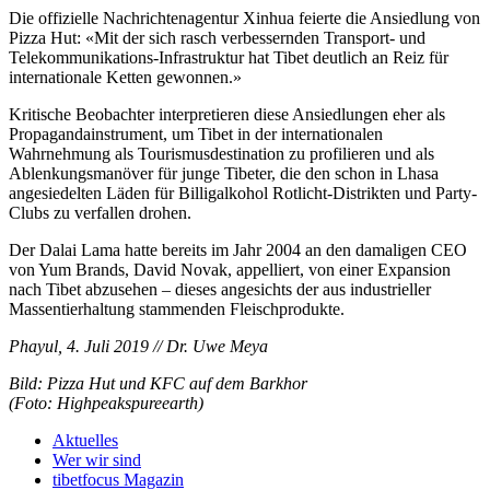
Die offizielle Nachrichtenagentur Xinhua feierte die Ansiedlung von
Pizza Hut: «Mit der sich rasch verbessernden Transport- und
Telekommunikations-Infrastruktur hat Tibet deutlich an Reiz für
internationale Ketten gewonnen.»
Kritische Beobachter interpretieren diese Ansiedlungen eher als
Propagandainstrument, um Tibet in der internationalen
Wahrnehmung als Tourismusdestination zu profilieren und als
Ablenkungsmanöver für junge Tibeter, die den schon in Lhasa
angesiedelten Läden für Billigalkohol Rotlicht-Distrikten und Party-
Clubs zu verfallen drohen.
Der Dalai Lama hatte bereits im Jahr 2004 an den damaligen CEO
von Yum Brands, David Novak, appelliert, von einer Expansion
nach Tibet abzusehen – dieses angesichts der aus industrieller
Massentierhaltung stammenden Fleischprodukte.
Phayul, 4. Juli 2019 // Dr. Uwe Meya
Bild: Pizza Hut und KFC auf dem Barkhor
(Foto: Highpeakspureearth)
Aktuelles
Wer wir sind
tibetfocus Magazin