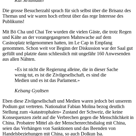
Kai Strittmatter
Die grosse Besucherzahl sprach für sich selbst über die Brisanz des
Themas und wir waren hoch erfreut über das rege Interesse des
Publikums!
Mit Bö Cha und Chai Tee wurden die vielen Gäste, die trotz Regen
und Kälte an der vorangegangenen Mahnwache auf dem
Casinoplatz teilgenommen hatten, im Le Cap in Empfang
genommen. Schon weit vor Beginn der Diskussion war der Saal gut
gefüllt und platzte dann schliesslich mit ungefähr 160 Anwesenden
aus allen Nähten.
«Es ist nicht die Regierung alleine, die in dieser Sache
wenig tut, es ist die Zivilgesellschaft, es sind die
Medien und es ist das Parlament.»
Kelsang Gyaltsen
Eben diese Zivilgesellschaft und Medien waren jedoch bei unserem
Podium gut vertreten. Nationalrat Fabian Molina bezog deutlich
Stellung zum «katastrophalen» Zustand der Schweiz, die keine
Konsequenzen zieht auf die Verbrechen gegen die Menschlichkeit in
China. Probatere Mittel als der Menschenrechtsdialog mit China,
seien das Verhängen von Sanktionen und das Beenden von
Handelsbeziehungen mit China, so auch Dolkun Isa.