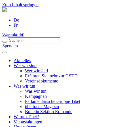
Zum Inhalt springen
De
Fr
Warenkorb
0
Spenden
Aktuelles
Wer wir sind
Wer wir sind
Erfahren Sie mehr zur GSTF
Vereinsdokumente
Was wir tun
Was wir tun
Kampagnen
Parlamentarische Gruppe Tibet
tibetfocus Magazin
Bulletin Sektion Romande
Warum Tibet?
Veranstaltungen
Unterstützen