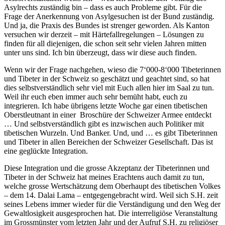
Asylrechts zuständig bin – dass es auch Probleme gibt. Für die
Frage der Anerkennung von Asylgesuchen ist der Bund zuständig.
Und ja, die Praxis des Bundes ist strenger geworden. Als Kanton
versuchen wir derzeit – mit Härtefallregelungen – Lösungen zu
finden für all diejenigen, die schon seit sehr vielen Jahren mitten
unter uns sind. Ich bin überzeugt, dass wir diese auch finden.
Wenn wir der Frage nachgehen, wieso die 7‘000-8‘000 Tibeterinnen
und Tibeter in der Schweiz so geschätzt und geachtet sind, so hat
dies selbstverständlich sehr viel mit Euch allen hier im Saal zu tun.
Weil ihr euch eben immer auch sehr bemüht habt, euch zu
integrieren. Ich habe übrigens letzte Woche gar einen tibetischen
Oberstleutnant in einer Broschüre der Schweizer Armee entdeckt
… Und selbstverständlich gibt es inzwischen auch Politiker mit
tibetischen Wurzeln. Und Banker. Und, und … es gibt Tibeterinnen
und Tibeter in allen Bereichen der Schweizer Gesellschaft. Das ist
eine geglückte Integration.
Diese Integration und die grosse Akzeptanz der Tibeterinnen und
Tibeter in der Schweiz hat meines Erachtens auch damit zu tun,
welche grosse Wertschätzung dem Oberhaupt des tibetischen Volkes
– dem 14. Dalai Lama – entgegengebracht wird. Weil sich S.H. zeit
seines Lebens immer wieder für die Verständigung und den Weg der
Gewaltlosigkeit ausgesprochen hat. Die interreligiöse Veranstaltung
im Grossmünster vom letzten Jahr und der Aufruf S.H. zu religiöser