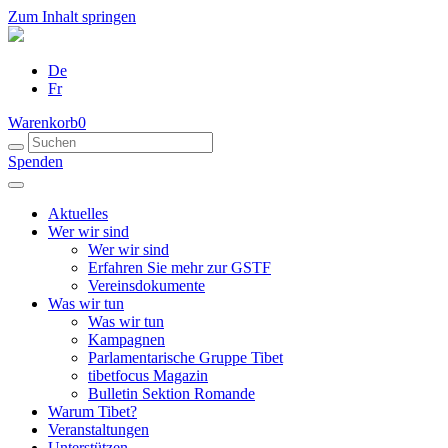
Zum Inhalt springen
De
Fr
Warenkorb
0
Spenden
Aktuelles
Wer wir sind
Wer wir sind
Erfahren Sie mehr zur GSTF
Vereinsdokumente
Was wir tun
Was wir tun
Kampagnen
Parlamentarische Gruppe Tibet
tibetfocus Magazin
Bulletin Sektion Romande
Warum Tibet?
Veranstaltungen
Unterstützen