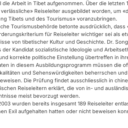
 die Arbeit in Tibet aufgenommen. Über die letzten 
 verlässliche» Reiseleiter ausgebildet worden, um «d
lung Tibets und des Tourismus» voranzubringen.
ische Tourismusbehörde betonte ausdrücklich, dass «
rderungskriterium für Reiseleiter wichtiger sei als e
isse von tibetischer Kultur und Geschichte. Dr. So
s der Kandidat sozialistische Ideologie und Arbeitse
 und korrekte politische Einstellung übertreffen in i
daten in diesem Ausbildungsprogramm müssen die off
kalitäten und Sehenswürdigkeiten beherrschen und 
beweisen. Die Prüfung findet ausschliesslich in chine
ischen Reiseleitern erklärt, die von in- und auslän
ntnisse meist bevorzugt werden.
2003 wurden bereits insgesamt 189 Reiseleiter entla
hen Exil aufgehalten hatten oder nicht beweisen konn