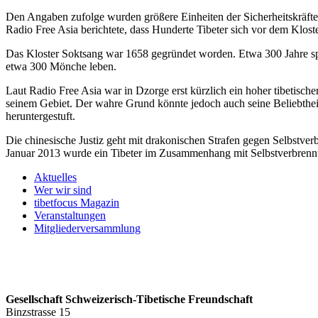
Den Angaben zufolge wurden größere Einheiten der Sicherheitskräfte 
Radio Free Asia berichtete, dass Hunderte Tibeter sich vor dem Klo
Das Kloster Soktsang war 1658 gegründet worden. Etwa 300 Jahre spä
etwa 300 Mönche leben.
Laut Radio Free Asia war in Dzorge erst kürzlich ein hoher tibetisch
seinem Gebiet. Der wahre Grund könnte jedoch auch seine Beliebthei
heruntergestuft.
Die chinesische Justiz geht mit drakonischen Strafen gegen Selbstv
Januar 2013 wurde ein Tibeter im Zusammenhang mit Selbstverbrennu
Aktuelles
Wer wir sind
tibetfocus Magazin
Veranstaltungen
Mitgliederversammlung
Gesellschaft Schweizerisch-Tibetische Freundschaft
Binzstrasse 15