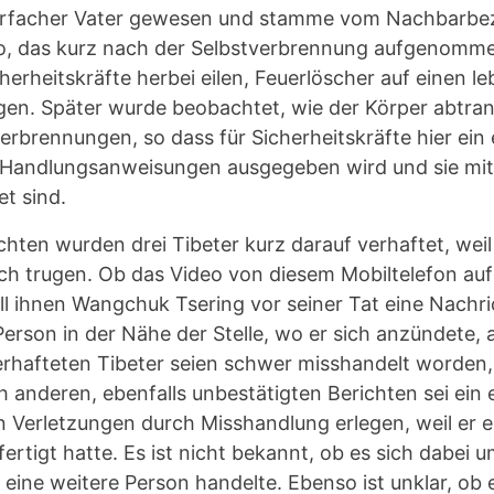
erfacher Vater gewesen und stamme vom Nachbarbezi
o, das kurz nach der Selbstverbrennung aufgenomme
cherheitskräfte herbei eilen, Feuerlöscher auf einen l
n. Später wurde beobachtet, wie der Körper abtrans
erbrennungen, so dass für Sicherheitskräfte hier ein
 Handlungsanweisungen ausgegeben wird und sie mit
t sind.
hten wurden drei Tibeter kurz darauf verhaftet, weil
ch trugen. Ob das Video von diesem Mobiltelefon a
ll ihnen Wangchuk Tsering vor seiner Tat eine Nachr
 Person in der Nähe der Stelle, wo er sich anzündete,
erhafteten Tibeter seien schwer misshandelt worden,
 anderen, ebenfalls unbestätigten Berichten sei ein e
en Verletzungen durch Misshandlung erlegen, weil er e
rtigt hatte. Es ist nicht bekannt, ob es sich dabei u
 eine weitere Person handelte. Ebenso ist unklar, ob 