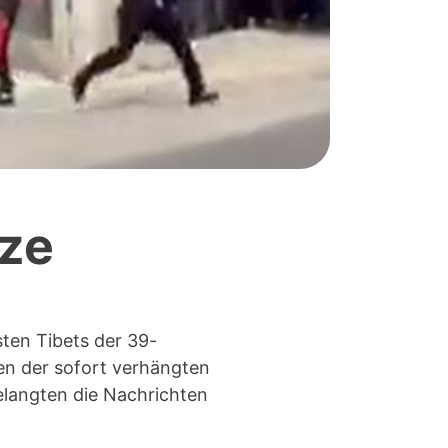
dze
sten Tibets der 39-
en der sofort verhängten
elangten die Nachrichten