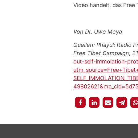
Video handelt, das Free 
Von Dr. Uwe Meya
Quellen: Phayul;
Radio F
Free Tibet Campaign, 21.
out-self-immolation-prot
utm_source=Free+Tibet
SELF_IMMOLATION_TIBE
49802621&mc_cid=5d75