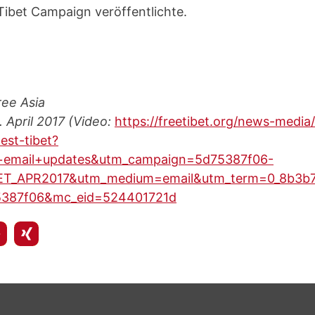
Tibet Campaign veröffentlichte.
ree Asia
 April 2017 (Video:
https://freetibet.org/news-media
est-tibet?
+email+updates&utm_campaign=5d75387f06-
T_APR2017&utm_medium=email&utm_term=0_8b3b7
387f06&mc_eid=524401721d