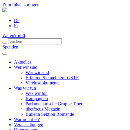
Zum Inhalt springen
De
Fr
Warenkorb
0
Spenden
Aktuelles
Wer wir sind
Wer wir sind
Erfahren Sie mehr zur GSTF
Vereinsdokumente
Was wir tun
Was wir tun
Kampagnen
Parlamentarische Gruppe Tibet
tibetfocus Magazin
Bulletin Sektion Romande
Warum Tibet?
Veranstaltungen
Unterstützen