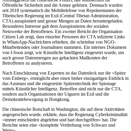
Öffentliche Sicherheit und die Armee gehören. Demnach wurden
seit 2018 systematisch die Mobiltelefone von Repräsentanten der
Tibetischen Regierung im Exil (Central Tibetan Administration,
CTA) ausspioniert und grosse Mengen an Daten heruntergeladen.
Besonderes Interesse galt dem Ausspionieren der sozialen
Netzwerke der Betroffenen. Ein zweiter Bericht der Organisation
Citizen Lab zeigt, dass einzelne Personen der CTA infizierte Links
in WhatsApp-Nachrichten erhielten, die scheinbar von NGO-
Mitarbeitenden oder Journalisten stammten. Ein internes Dokument
von I-Soon zeigt, wie Künstliche Intelligenz eingesetzt wurde, um
auch grosse Datenmengen aus gehackten Mailkonten der
Betroffenen zu analysieren.
Nach Einschätzung von Experten ist das Datenleck nur die «Spitze
vom Eisberg», ermöglicht aber einen bisher einzigartigen Einblick in
das Ausmass und die eingesetzte Spitzentechnik der Spionage
mittels Künstlicher Intelligenz. Betroffen sind nicht nur die CTA,
sondern auch Organisationen der Uiguren im Exil und die
Demokratiebewegung in Hongkong.
Die chinesische Botschaft in Washington, die auf diese Aktivitäten
angesprochen wurde, erklärte, dass die Regierung Cyberkriminalität
«immer entschieden abgelehnt und hart durchgriffen» hat. Die
Berichte seien eine «komplette Verdrehung von Schwarz und
Weiss».