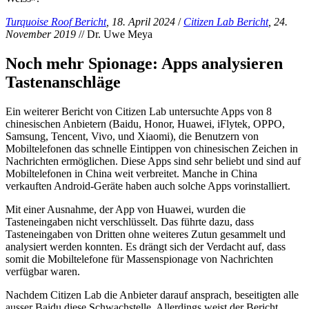
Turquoise Roof Bericht
, 18. April 2024
/
Citizen Lab Bericht
, 24.
November 2019
// Dr. Uwe Meya
Noch mehr Spionage: Apps analysieren
Tastenanschläge
Ein weiterer Bericht von Citizen Lab untersuchte Apps von 8
chinesischen Anbietern (Baidu, Honor, Huawei, iFlytek, OPPO,
Samsung, Tencent, Vivo, und Xiaomi), die Benutzern von
Mobiltelefonen das schnelle Eintippen von chinesischen Zeichen in
Nachrichten ermöglichen. Diese Apps sind sehr beliebt und sind auf
Mobiltelefonen in China weit verbreitet. Manche in China
verkauften Android-Geräte haben auch solche Apps vorinstalliert.
Mit einer Ausnahme, der App von Huawei, wurden die
Tasteneingaben nicht verschlüsselt. Das führte dazu, dass
Tasteneingaben von Dritten ohne weiteres Zutun gesammelt und
analysiert werden konnten. Es drängt sich der Verdacht auf, dass
somit die Mobiltelefone für Massenspionage von Nachrichten
verfügbar waren.
Nachdem Citizen Lab die Anbieter darauf ansprach, beseitigten alle
ausser Baidu diese Schwachstelle. Allerdings weist der Bericht