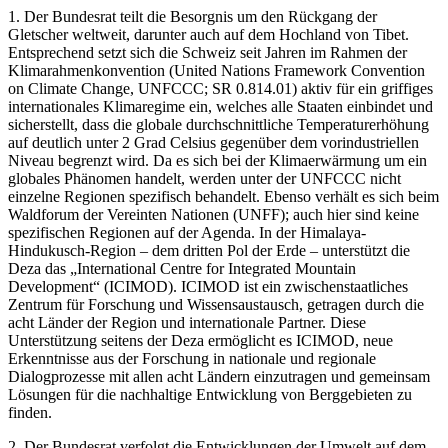
1. Der Bundesrat teilt die Besorgnis um den Rückgang der
Gletscher weltweit, darunter auch auf dem Hochland von Tibet.
Entsprechend setzt sich die Schweiz seit Jahren im Rahmen der
Klimarahmenkonvention (United Nations Framework Convention
on Climate Change, UNFCCC; SR 0.814.01) aktiv für ein griffiges
internationales Klimaregime ein, welches alle Staaten einbindet und
sicherstellt, dass die globale durchschnittliche Temperaturerhöhung
auf deutlich unter 2 Grad Celsius gegenüber dem vorindustriellen
Niveau begrenzt wird. Da es sich bei der Klimaerwärmung um ein
globales Phänomen handelt, werden unter der UNFCCC nicht
einzelne Regionen spezifisch behandelt. Ebenso verhält es sich beim
Waldforum der Vereinten Nationen (UNFF); auch hier sind keine
spezifischen Regionen auf der Agenda. In der Himalaya-
Hindukusch-Region – dem dritten Pol der Erde – unterstützt die
Deza das „International Centre for Integrated Mountain
Development“ (ICIMOD). ICIMOD ist ein zwischenstaatliches
Zentrum für Forschung und Wissensaustausch, getragen durch die
acht Länder der Region und internationale Partner. Diese
Unterstützung seitens der Deza ermöglicht es ICIMOD, neue
Erkenntnisse aus der Forschung in nationale und regionale
Dialogprozesse mit allen acht Ländern einzutragen und gemeinsam
Lösungen für die nachhaltige Entwicklung von Berggebieten zu
finden.
2. Der Bundesrat verfolgt die Entwicklungen der Umwelt auf dem