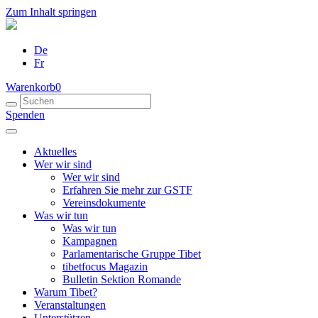
Zum Inhalt springen
De
Fr
Warenkorb
0
Spenden
Aktuelles
Wer wir sind
Wer wir sind
Erfahren Sie mehr zur GSTF
Vereinsdokumente
Was wir tun
Was wir tun
Kampagnen
Parlamentarische Gruppe Tibet
tibetfocus Magazin
Bulletin Sektion Romande
Warum Tibet?
Veranstaltungen
Unterstützen