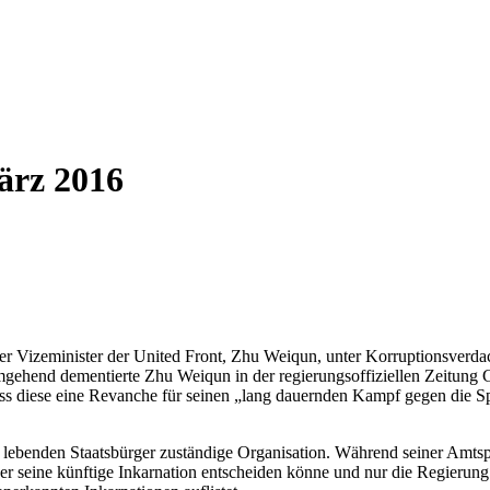
ärz 2016
 Vizeminister der United Front, Zhu Weiqun, unter Korruptionsverdacht 
mgehend dementierte Zhu Weiqun in der regierungsoffiziellen Zeitung
ass diese eine Revanche für seinen „lang dauernden Kampf gegen die Spal
 lebenden Staatsbürger zuständige Organisation. Während seiner Amtsp
er seine künftige Inkarnation entscheiden könne und nur die Regierun