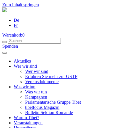
Zum Inhalt springen
De
Fr
Warenkorb
0
Spenden
Aktuelles
Wer wir sind
Wer wir sind
Erfahren Sie mehr zur GSTF
Vereinsdokumente
Was wir tun
Was wir tun
Kampagnen
Parlamentarische Gruppe Tibet
tibetfocus Magazin
Bulletin Sektion Romande
Warum Tibet?
Veranstaltungen
Unterstützen