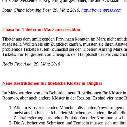
offizielle Webseite der Regierung aufgeschaltet, die alle 870 staatlich
South China Morning Post, 29. März 2016.
http://bowenpress.com
Lhasa für Tibeter im März unerreichbar
Tibeter aus dem umliegenden Provinzen konnten im März nicht mit d
ausgestellt. Wollten sie ein Zugticket kaufen, mussten sie ihren Ausw
problemlos Tickets kaufen. Zunächst sei den Tibetern Anfang März mi
Tickets. Für Flugreisen von Chengdu, der Hauptstadt der Provinz Sich
Radio Free Asia, 29. März 2016
Neue Restriktionen für tibetische Klöster in Qinghai
Im März wurden von den Behörden neue Restriktionen für Klöster in d
Rongwo, aber auch andere Klöster in der Region. Es sind vier neue
Alle im Kloster lebenden Mönche müssen den Anweisungen der 
meist aus im Kloster lebenden Mönchen bestanden, die allerdi
Zentralregierung entsandten Funktionären der Kommunistischen 
Die Aufseher von Schreinen und Tempeln müssen sich mit ihre