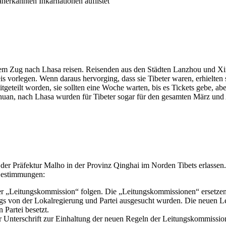
 anerkannten Inkarnationen auflistet
em Zug nach Lhasa reisen. Reisenden aus den Städten Lanzhou und Xin
eis vorlegen. Wenn daraus hervorging, dass sie Tibeter waren, erhielte
tgeteilt worden, sie sollten eine Woche warten, bis es Tickets gebe, 
uan, nach Lhasa wurden für Tibeter sogar für den gesamten März und Ap
er Präfektur Malho in der Provinz Qinghai im Norden Tibets erlassen. 
 Bestimmungen:
„Leitungskommission“ folgen. Die „Leitungskommissionen“ ersetzen s
ngs von der Lokalregierung und Partei ausgesucht wurden. Die neuen L
Partei besetzt.
r Unterschrift zur Einhaltung der neuen Regeln der Leitungskommissi