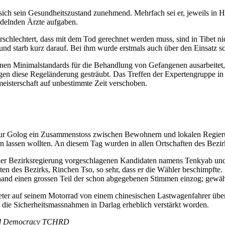
sich sein Gesundheitszustand zunehmend. Mehrfach sei er, jeweils in Ha
andelnden Ärzte aufgaben.
rschlechtert, dass mit dem Tod gerechnet werden muss, sind in Tibet 
d starb kurz darauf. Bei ihm wurde erstmals auch über den Einsatz sch
ionen Minimalstandards für die Behandlung von Gefangenen ausarbeitet
egen diese Regeländerung gesträubt. Das Treffen der Expertengruppe in
eisterschaft auf unbestimmte Zeit verschoben.
ktur Golog ein Zusammenstoss zwischen Bewohnern und lokalen Regierun
 lassen wollten. An diesem Tag wurden in allen Ortschaften des Bezir
der Bezirksregierung vorgeschlagenen Kandidaten namens Tenkyab und f
nten des Bezirks, Rinchen Tso, so sehr, dass er die Wähler beschimpf
rhand einen grossen Teil der schon abgegebenen Stimmen einzog; gewä
 Tibeter auf seinem Motorrad von einem chinesischen Lastwagenfahrer ü
n die Sicherheitsmassnahmen in Darlag erheblich verstärkt worden.
 and Democracy TCHRD