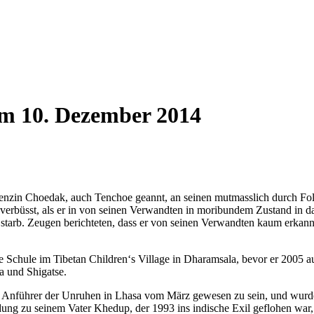
m 10. Dezember 2014
Tenzin Choedak, auch Tenchoe geannt, an seinen mutmasslich durch Folt
rbüsst, als er in von seinen Verwandten in moribundem Zustand in das In
starb. Zeugen berichteten, dass er von seinen Verwandten kaum erkannt 
e Schule im Tibetan Children‘s Village in Dharamsala, bevor er 2005 au
 und Shigatse.
er Anführer der Unruhen in Lhasa vom März gewesen zu sein, und wur
dung zu seinem Vater Khedup, der 1993 ins indische Exil geflohen war,