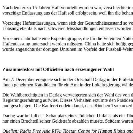
Nachdem er zu 15 Jahren Haft verurteilt worden war, verschlechterte 
vorzeitige Entlassung aus der Haft soll erfolgt sein, weil ihn die beh
Vorzeitige Haftentlassungen, wenn sich der Gesundheitszustand so ve
Lobsang ebenfalls nach schweren Misshandlungen entlassen worden un
Vor einem Jahr hatte eine Expertengruppe, die für die Vereinten Nat
Haftentlassung untersucht werden müssten. China hatte sich heftig g
wurde angesichts der dortigen Unruhen im Vorfeld der Fussball-Weltm
Zusammenstoss mit Offiziellen nach erzwungener Wahl
Am 7. Dezember ereignete sich in der Ortschaft Darlag in der Präfe
ihnen genehmen Kandidaten für ein Amt in der Lokalregierung wählen
Die Wahlberechtigten in Darlag verweigerten sich der Wahl des von 
Regierungserfahrung aufwies. Dieses Verhalten erzürnte den Präside
und geschlagen. Die Rauferei endete damit, dass Rinchen Tso kurze
Darlag war im Juli d.J. Schauplatz eines tödlichen Unfalls, als ein
nur einen Bruchteil seiner Geldstrafe abzahlen musste. Seitdem ware
Quellen
:
Radio Free Asia RFA; Tibetan Centre for Human Rights