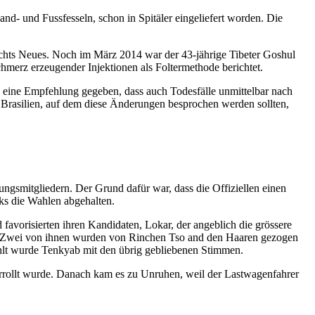
nd- und Fussfesseln, schon in Spitäler eingeliefert worden. Die
nichts Neues. Noch im März 2014 war der 43-jährige Tibeter Goshul
merz erzeugender Injektionen als Foltermethode berichtet.
, eine Empfehlung gegeben, dass auch Todesfälle unmittelbar nach
 Brasilien, auf dem diese Änderungen besprochen werden sollten,
gsmitgliedern. Der Grund dafür war, dass die Offiziellen einen
ks die Wahlen abgehalten.
avorisierten ihren Kandidaten, Lokar, der angeblich die grössere
te. Zwei von ihnen wurden von Rinchen Tso and den Haaren gezogen
hlt wurde Tenkyab mit den übrig gebliebenen Stimmen.
berrollt wurde. Danach kam es zu Unruhen, weil der Lastwagenfahrer