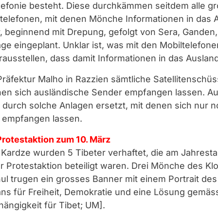
elefonie besteht. Diese durchkämmen seitdem alle gr
telefonen, mit denen Mönche Informationen in das A
r, beginnend mit Drepung, gefolgt von Sera, Gande
tage eingeplant. Unklar ist, was mit den Mobiltelefon
erausstellen, dass damit Informationen in das Ausla
räfektur Malho in Razzien sämtliche Satellitenschüs
enen sich ausländische Sender empfangen lassen. A
 durch solche Anlagen ersetzt, mit denen sich nur n
 empfangen lassen.
rotestaktion zum 10. März
 Kardze wurden 5 Tibeter verhaftet, die am Jahresta
 Protestaktion beteiligt waren. Drei Mönche des Klo
ul trugen ein grosses Banner mit einem Portrait des
ans für Freiheit, Demokratie und eine Lösung gemäs
ängigkeit für Tibet; UM].