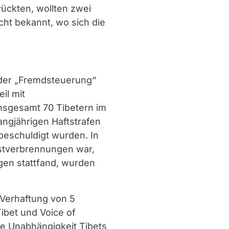
ückten, wollten zwei
icht bekannt, wo sich die
 der „Fremdsteuerung“
il mit
insgesamt 70 Tibetern im
angjährigen Haftstrafen
 beschuldigt wurden. In
bstverbrennungen war,
gen stattfand, wurden
 Verhaftung von 5
Tibet und Voice of
ie Unabhängigkeit Tibets