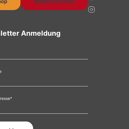
hop
Mitglied werden
letter Anmeldung
e
resse
*