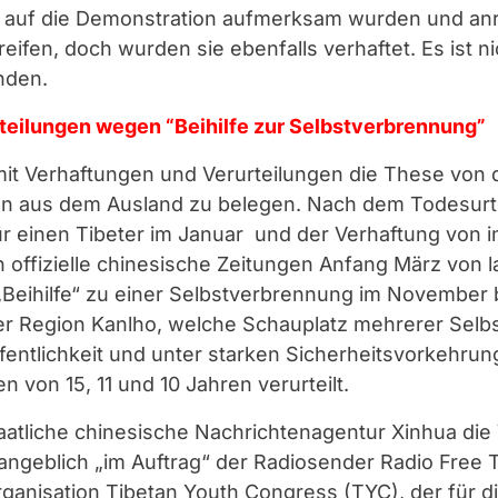
te auf die Demonstration aufmerksam wurden und anr
reifen, doch wurden sie ebenfalls verhaftet. Es ist n
nden.
teilungen wegen “Beihilfe zur Selbstverbrennung”
mit Verhaftungen und Verurteilungen die These von
n aus dem Ausland zu belegen. Nach dem Todesurte
r einen Tibeter im Januar und der Verhaftung von 
 offizielle chinesische Zeitungen Anfang März von l
r „Beihilfe“ zu einer Selbstverbrennung im November
der Region Kanlho, welche Schauplatz mehrerer Sel
fentlichkeit und unter starken Sicherheitsvorkehrun
en von 15, 11 und 10 Jahren verurteilt.
taatliche chinesische Nachrichtenagentur Xinhua die
e angeblich „im Auftrag“ der Radiosender Radio Free 
rganisation Tibetan Youth Congress (TYC), der für d