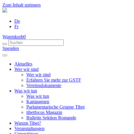
Zum Inhalt springen
De
Fr
Warenkorb
0
Spenden
Aktuelles
Wer wir sind
Wer wir sind
Erfahren Sie mehr zur GSTF
Vereinsdokumente
Was wir tun
Was wir tun
Kampagnen
Parlamentarische Gruppe Tibet
tibetfocus Magazin
Bulletin Sektion Romande
Warum Tibet?
Veranstaltungen
Unterstützen