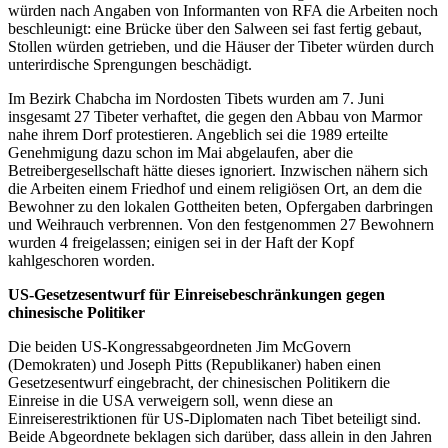
würden nach Angaben von Informanten von RFA die Arbeiten noch
beschleunigt: eine Brücke über den Salween sei fast fertig gebaut,
Stollen würden getrieben, und die Häuser der Tibeter würden durch
unterirdische Sprengungen beschädigt.
Im Bezirk Chabcha im Nordosten Tibets wurden am 7. Juni
insgesamt 27 Tibeter verhaftet, die gegen den Abbau von Marmor
nahe ihrem Dorf protestieren. Angeblich sei die 1989 erteilte
Genehmigung dazu schon im Mai abgelaufen, aber die
Betreibergesellschaft hätte dieses ignoriert. Inzwischen nähern sich
die Arbeiten einem Friedhof und einem religiösen Ort, an dem die
Bewohner zu den lokalen Gottheiten beten, Opfergaben darbringen
und Weihrauch verbrennen. Von den festgenommen 27 Bewohnern
wurden 4 freigelassen; einigen sei in der Haft der Kopf
kahlgeschoren worden.
US-Gesetzesentwurf für Einreisebeschränkungen gegen
chinesische Politiker
Die beiden US-Kongressabgeordneten Jim McGovern
(Demokraten) und Joseph Pitts (Republikaner) haben einen
Gesetzesentwurf eingebracht, der chinesischen Politikern die
Einreise in die USA verweigern soll, wenn diese an
Einreiserestriktionen für US-Diplomaten nach Tibet beteiligt sind.
Beide Abgeordnete beklagen sich darüber, dass allein in den Jahren