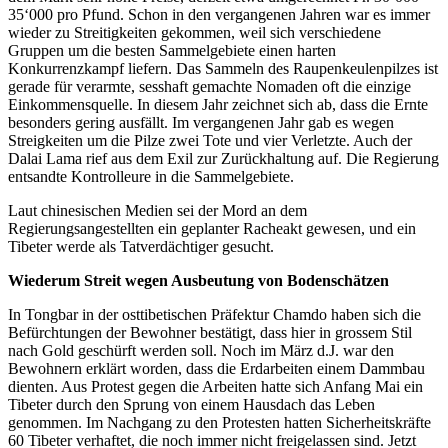
35‘000 pro Pfund. Schon in den vergangenen Jahren war es immer
wieder zu Streitigkeiten gekommen, weil sich verschiedene
Gruppen um die besten Sammelgebiete einen harten
Konkurrenzkampf liefern. Das Sammeln des Raupenkeulenpilzes ist
gerade für verarmte, sesshaft gemachte Nomaden oft die einzige
Einkommensquelle. In diesem Jahr zeichnet sich ab, dass die Ernte
besonders gering ausfällt. Im vergangenen Jahr gab es wegen
Streigkeiten um die Pilze zwei Tote und vier Verletzte. Auch der
Dalai Lama rief aus dem Exil zur Zurückhaltung auf. Die Regierung
entsandte Kontrolleure in die Sammelgebiete.
Laut chinesischen Medien sei der Mord an dem
Regierungsangestellten ein geplanter Racheakt gewesen, und ein
Tibeter werde als Tatverdächtiger gesucht.
Wiederum Streit wegen Ausbeutung von Bodenschätzen
In Tongbar in der osttibetischen Präfektur Chamdo haben sich die
Befürchtungen der Bewohner bestätigt, dass hier in grossem Stil
nach Gold geschürft werden soll. Noch im März d.J. war den
Bewohnern erklärt worden, dass die Erdarbeiten einem Dammbau
dienten. Aus Protest gegen die Arbeiten hatte sich Anfang Mai ein
Tibeter durch den Sprung von einem Hausdach das Leben
genommen. Im Nachgang zu den Protesten hatten Sicherheitskräfte
60 Tibeter verhaftet, die noch immer nicht freigelassen sind. Jetzt