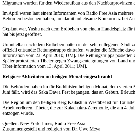
Migranten wurden für den Wiederaufbau aus den Nachbarprovinzen ange
Im April waren laut einem Informanten von Radio Free Asia mehrere t
Behörden bestochen haben, um damit unliebsame Konkurrenz bei Auf
Geplant war, Yushu nach dem Erdbeben von einem Handelsplatz für ti
hat bis jetzt geöffnet.
Unmittelbar nach dem Erdbeben hatten in der sehr entlegenen Stad
offiziell entsandte Rettungstrupps eintrafen, wurden die Mönche davon
Information vom 23. April 2010; UM]. Die Rettungstrupps posierten 
Später protestierten Tibeter gegen Zwangsenteignungen von Land und
Tibet-Information vom 13. April 2011; UM].
Religiöse Aktivitäten im heiligen Monat eingeschränkt
Die Behörden haben im für Buddhisten heiligen Monat, dem vierten Mo
Juni fällt, wird das Saka Dawa Fest begangen, das an Geburt, Erleu
Die Region um den heiligen Berg Kailash in Westtibet ist für Touris
Arbeit verlieren. Tibeter, die zur Kalachakra-Zeremonie, die am 4. J
entzogen würde.
Quellen: New York Times; Radio Free Asia
Zusammengestellt und redigiert von Dr. Uwe Meya