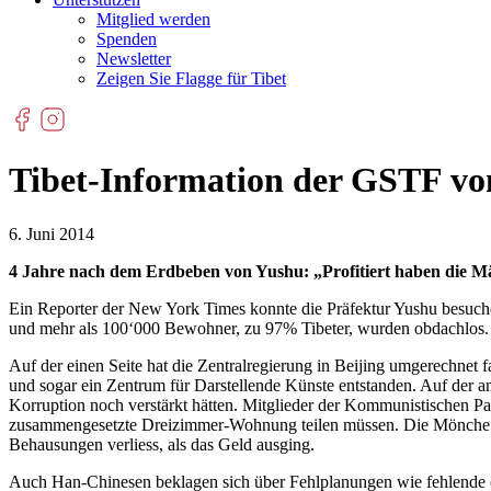
Mitglied werden
Spenden
Newsletter
Zeigen Sie Flagge für Tibet
Tibet-Information der GSTF vo
6. Juni 2014
4 Jahre nach dem Erdbeben von Yushu: „Profitiert haben die M
Ein Reporter der New York Times konnte die Präfektur Yushu besuche
und mehr als 100‘000 Bewohner, zu 97% Tibeter, wurden obdachlos. 
Auf der einen Seite hat die Zentralregierung in Beijing umgerechnet
und sogar ein Zentrum für Darstellende Künste entstanden. Auf der a
Korruption noch verstärkt hätten. Mitglieder der Kommunistischen Pa
zusammengesetzte Dreizimmer-Wohnung teilen müssen. Die Mönche des 
Behausungen verliess, als das Geld ausging.
Auch Han-Chinesen beklagen sich über Fehlplanungen wie fehlende öff