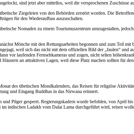
lockt, sind jetzt aber mittellos, weil die versprochenen Zuschüsse a
ibetische Ziegeleien von den Behörden zerstört worden. Die Betroffene
trägen für den Wiederaufbau auszuschalten.
betische Nomaden zu einem Tourismuszentrum umzugestalten, jedoch bl
t zunächst Mönche mit den Rettungsarbeiten begonnen und zum Teil m
gejagt, weil sich das nicht mit dem offiziellen Bild der „faulen“ und 
dann vor laufenden Fernsehkameras und zogen, nicht selten höhenkrank
 Häusern an attraktiven Lagen, weil diese Platz machen sollten für d
nat des tibetischen Mondkalenders, das Reisen für religiöse Aktivität
chtung und Eingang Buddhas in das Nirwana erinnert.
ten und Pilger gesperrt. Regierungskadern wurde befohlen, von April b
uli im indischen Ladakh vom Dalai Lama durchgeführt wird, reisen wolle