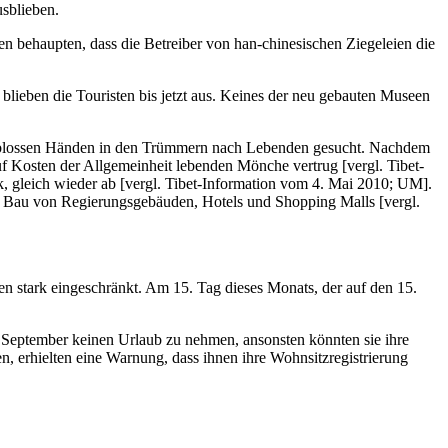
usblieben.
n behaupten, dass die Betreiber von han-chinesischen Ziegeleien die
ieben die Touristen bis jetzt aus. Keines der neu gebauten Museen
it blossen Händen in den Trümmern nach Lebenden gesucht. Nachdem
auf Kosten der Allgemeinheit lebenden Mönche vertrug [vergl. Tibet-
, gleich wieder ab [vergl. Tibet-Information vom 4. Mai 2010; UM].
en Bau von Regierungsgebäuden, Hotels und Shopping Malls [vergl.
en stark eingeschränkt. Am 15. Tag dieses Monats, der auf den 15.
is September keinen Urlaub zu nehmen, ansonsten könnten sie ihre
n, erhielten eine Warnung, dass ihnen ihre Wohnsitzregistrierung