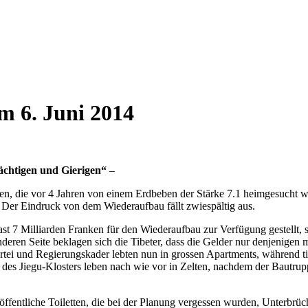
m 6. Juni 2014
ächtigen und Gierigen“
–
n, die vor 4 Jahren von einem Erdbeben der Stärke 7.1 heimgesucht wo
Der Eindruck von dem Wiederaufbau fällt zwiespältig aus.
 fast 7 Milliarden Franken für den Wiederaufbau zur Verfügung gestell
nderen Seite beklagen sich die Tibeter, dass die Gelder nur denjenige
rtei und Regierungskader lebten nun in grossen Apartments, während tib
Jiegu-Klosters leben nach wie vor in Zelten, nachdem der Bautrupp i
entliche Toiletten, die bei der Planung vergessen wurden, Unterbrüch