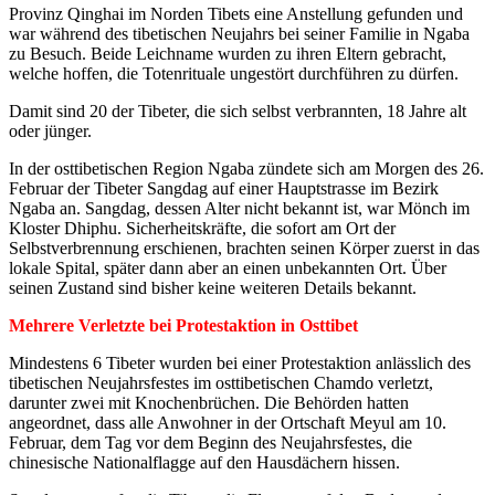
Provinz Qinghai im Norden Tibets eine Anstellung gefunden und
war während des tibetischen Neujahrs bei seiner Familie in Ngaba
zu Besuch. Beide Leichname wurden zu ihren Eltern gebracht,
welche hoffen, die Totenrituale ungestört durchführen zu dürfen.
Damit sind 20 der Tibeter, die sich selbst verbrannten, 18 Jahre alt
oder jünger.
In der osttibetischen Region Ngaba zündete sich am Morgen des 26.
Februar der Tibeter Sangdag auf einer Hauptstrasse im Bezirk
Ngaba an. Sangdag, dessen Alter nicht bekannt ist, war Mönch im
Kloster Dhiphu. Sicherheitskräfte, die sofort am Ort der
Selbstverbrennung erschienen, brachten seinen Körper zuerst in das
lokale Spital, später dann aber an einen unbekannten Ort. Über
seinen Zustand sind bisher keine weiteren Details bekannt.
Mehrere Verletzte bei Protestaktion in Osttibet
Mindestens 6 Tibeter wurden bei einer Protestaktion anlässlich des
tibetischen Neujahrsfestes im osttibetischen Chamdo verletzt,
darunter zwei mit Knochenbrüchen. Die Behörden hatten
angeordnet, dass alle Anwohner in der Ortschaft Meyul am 10.
Februar, dem Tag vor dem Beginn des Neujahrsfestes, die
chinesische Nationalflagge auf den Hausdächern hissen.