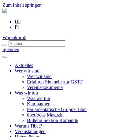
Zum Inhalt springen
De
Fr
Warenkorb
0
Spenden
Aktuelles
Wer wir sind
Wer wir sind
Erfahren Sie mehr zur GSTF
Vereinsdokumente
Was wir tun
Was wir tun
Kampagnen
Parlamentarische Gruppe Tibet
tibetfocus Magazin
Bulletin Sektion Romande
Warum Tibet?
Veranstaltungen
Unterstützen