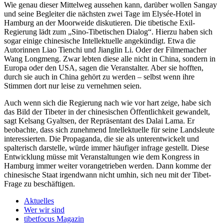
Wie genau dieser Mittelweg aussehen kann, darüber wollen Sangay
und seine Begleiter die nächsten zwei Tage im Elysée-Hotel in
Hamburg an der Moorweide diskutieren. Die tibetische Exil-
Regierung lädt zum „Sino-Tibetischen Dialog“. Hierzu haben sich
sogar einige chinesische Intellektuelle angekündigt. Etwa die
Autorinnen Liao Tienchi und Jianglin Li. Oder der Filmemacher
Wang Longmeng. Zwar lebten diese alle nicht in China, sondern in
Europa oder den USA, sagen die Veranstalter. Aber sie hofften,
durch sie auch in China gehört zu werden – selbst wenn ihre
Stimmen dort nur leise zu vernehmen seien.
Auch wenn sich die Regierung nach wie vor hart zeige, habe sich
das Bild der Tibeter in der chinesischen Öffentlichkeit gewandelt,
sagt Kelsang Gyaltsen, der Repräsentant des Dalai Lama. Er
beobachte, dass sich zunehmend Intellektuelle für seine Landsleute
interessierten. Die Propaganda, die sie als unterentwickelt und
spalterisch darstelle, würde immer häufiger infrage gestellt. Diese
Entwicklung müsse mit Veranstaltungen wie dem Kongress in
Hamburg immer weiter vorangetrieben werden. Dann komme der
chinesische Staat irgendwann nicht umhin, sich neu mit der Tibet-
Frage zu beschäftigen.
Aktuelles
Wer wir sind
tibetfocus Magazin