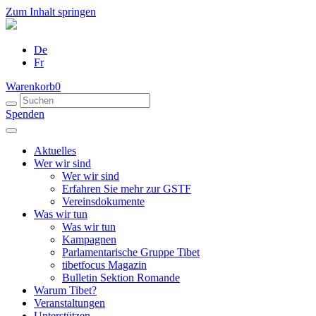
Zum Inhalt springen
De
Fr
Warenkorb
0
Spenden
Aktuelles
Wer wir sind
Wer wir sind
Erfahren Sie mehr zur GSTF
Vereinsdokumente
Was wir tun
Was wir tun
Kampagnen
Parlamentarische Gruppe Tibet
tibetfocus Magazin
Bulletin Sektion Romande
Warum Tibet?
Veranstaltungen
Unterstützen