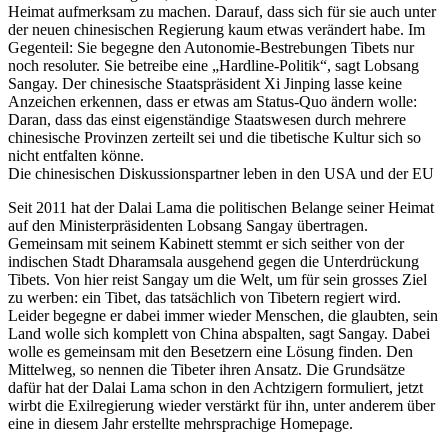
Heimat aufmerksam zu machen. Darauf, dass sich für sie auch unter
der neuen chinesischen Regierung kaum etwas verändert habe. Im
Gegenteil: Sie begegne den Autonomie-Bestrebungen Tibets nur
noch resoluter. Sie betreibe eine „Hardline-Politik“, sagt Lobsang
Sangay. Der chinesische Staatspräsident Xi Jinping lasse keine
Anzeichen erkennen, dass er etwas am Status-Quo ändern wolle:
Daran, dass das einst eigenständige Staatswesen durch mehrere
chinesische Provinzen zerteilt sei und die tibetische Kultur sich so
nicht entfalten könne.
Die chinesischen Diskussionspartner leben in den USA und der EU
Seit 2011 hat der Dalai Lama die politischen Belange seiner Heimat
auf den Ministerpräsidenten Lobsang Sangay übertragen.
Gemeinsam mit seinem Kabinett stemmt er sich seither von der
indischen Stadt Dharamsala ausgehend gegen die Unterdrückung
Tibets. Von hier reist Sangay um die Welt, um für sein grosses Ziel
zu werben: ein Tibet, das tatsächlich von Tibetern regiert wird.
Leider begegne er dabei immer wieder Menschen, die glaubten, sein
Land wolle sich komplett von China abspalten, sagt Sangay. Dabei
wolle es gemeinsam mit den Besetzern eine Lösung finden. Den
Mittelweg, so nennen die Tibeter ihren Ansatz. Die Grundsätze
dafür hat der Dalai Lama schon in den Achtzigern formuliert, jetzt
wirbt die Exilregierung wieder verstärkt für ihn, unter anderem über
eine in diesem Jahr erstellte mehrsprachige Homepage.