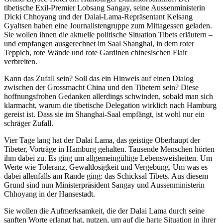
tibetische Exil-Premier Lobsang Sangay, seine Aussenministerin
Dicki Chhoyang und der Dalai-Lama-Repräsentant Kelsang
Gyaltsen haben eine Journalistengruppe zum Mittagessen geladen.
Sie wollen ihnen die aktuelle politische Situation Tibets erläutern –
und empfangen ausgerechnet im Saal Shanghai, in dem roter
Teppich, rote Wände und rote Gardinen chinesischen Flair
verbreiten.
Kann das Zufall sein? Soll das ein Hinweis auf einen Dialog
zwischen der Grossmacht China und den Tibetern sein? Diese
hoffnungsfrohen Gedanken allerdings schwinden, sobald man sich
klarmacht, warum die tibetische Delegation wirklich nach Hamburg
gereist ist. Dass sie im Shanghai-Saal empfängt, ist wohl nur ein
schräger Zufall.
Vier Tage lang hat der Dalai Lama, das geistige Oberhaupt der
Tibeter, Vorträge in Hamburg gehalten. Tausende Menschen hörten
ihm dabei zu. Es ging um allgemeingültige Lebensweisheiten. Um
Werte wie Toleranz, Gewaltlosigkeit und Vergebung. Um was es
dabei allenfalls am Rande ging: das Schicksal Tibets. Aus diesem
Grund sind nun Ministerpräsident Sangay und Aussenministerin
Chhoyang in der Hansestadt.
Sie wollen die Aufmerksamkeit, die der Dalai Lama durch seine
sanften Worte erlangt hat, nutzen, um auf die harte Situation in ihrer