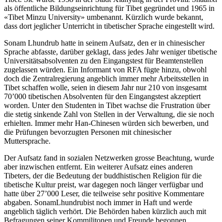
als öffentliche Bildungseinrichtung für Tibet gegründet und 1965 in
«Tibet Minzu University» umbenannt. Kürzlich wurde bekannt,
dass dort jeglicher Unterricht in tibetischer Sprache eingestellt wird.
Sonam Lhundrub hatte in seinem Aufsatz, den er in chinesischer
Sprache abfasste, darüber geklagt, dass jedes Jahr weniger tibetische
Universitätsabsolventen zu den Eingangstest für Beamtenstellen
zugelassen würden. Ein Informant von RFA fügte hinzu, obwohl
doch die Zentralregierung angeblich immer mehr Arbeitsstellen in
Tibet schaffen wolle, seien in diesem Jahr nur 210 von insgesamt
70’000 tibetischen Absolventen für den Eingangstest akzeptiert
worden. Unter den Studenten in Tibet wachse die Frustration über
die stetig sinkende Zahl von Stellen in der Verwaltung, die sie noch
erhielten. Immer mehr Han-Chinesen würden sich bewerben, und
die Prüfungen bevorzugten Personen mit chinesischer
Muttersprache.
Der Aufsatz fand in sozialen Netzwerken grosse Beachtung, wurde
aber inzwischen entfernt. Ein weiterer Aufsatz eines anderen
Tibeters, der die Bedeutung der buddhistischen Religion für die
tibetische Kultur preist, war dagegen noch länger verfügbar und
hatte über 27’000 Leser, die teilweise sehr positive Kommentare
abgaben. SonamLhundrubist noch immer in Haft und werde
angeblich täglich verhört. Die Behörden haben kürzlich auch mit
Befragungen seiner Kommilitonen und Freunde begonnen.