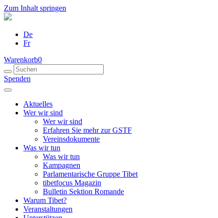
Zum Inhalt springen
De
Fr
Warenkorb
0
Spenden
Aktuelles
Wer wir sind
Wer wir sind
Erfahren Sie mehr zur GSTF
Vereinsdokumente
Was wir tun
Was wir tun
Kampagnen
Parlamentarische Gruppe Tibet
tibetfocus Magazin
Bulletin Sektion Romande
Warum Tibet?
Veranstaltungen
Unterstützen