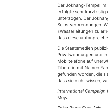
Der Jokhang-Tempel im 
erfolgte sehr kurzfristi
unterzogen. Der Jokhang
Selbstverbrennungen. Wei
«Wasserleitungen zu ern
dass diese umfangreiche
Die Staatsmedien publizi
Privatwohnungen und in 
Mobiltelefone auf unerwü
Tibeterin mit Namen Yan
gefunden worden, die si
dass sie nicht wissen, wo
International Campaign f
Meya
Foto: Radio Free Asia