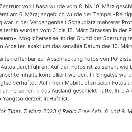
Zentrum von Lhasa wurde vom 8. bis 10. März gesch
g erst am 6. März; angeblich wurde der Tempel «Reini
 war in der Vergangenheit Schauplatz mehrerer Pro
terhin wurden vom 6. bis 12. März Strassen in der P
euern». Möglicherweise ist der Grund der Sperrung r
n Arbeiten exakt um das sensible Datum des 10. Mär
erten offenbar zur Abschreckung Fotos von Polizisten
Autos durchführen. Auf den Fotos ist zu sehen, wie
nschte Inhalte kontrolliert werden. In Shigatse wurd
gtso verhaftet. Auf ihrem Mobiltelefon seien Fotos 
e an Personen in das Ausland geschickt hatte. Ihre 
 Yangtso derzeit in Haft ist.
or Tibet, 7. März 2023
//
Radio Free Asia, 6. und 9. 