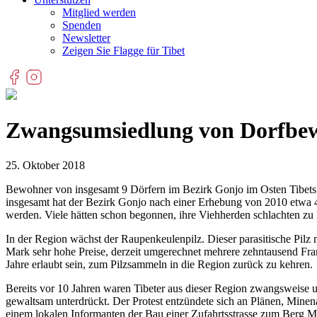
Mitglied werden
Spenden
Newsletter
Zeigen Sie Flagge für Tibet
Zwangsumsiedlung von Dorfbewo
25. Oktober 2018
Bewohner von insgesamt 9 Dörfern im Bezirk Gonjo im Osten Tibets s
insgesamt hat der Bezirk Gonjo nach einer Erhebung von 2010 etwa 40
werden. Viele hätten schon begonnen, ihre Viehherden schlachten zu 
In der Region wächst der Raupenkeulenpilz. Dieser parasitische Pilz
Mark sehr hohe Preise, derzeit umgerechnet mehrere zehntausend Fran
Jahre erlaubt sein, zum Pilzsammeln in die Region zurück zu kehren.
Bereits vor 10 Jahren waren Tibeter aus dieser Region zwangsweise 
gewaltsam unterdrückt. Der Protest entzündete sich an Plänen, Minen
einem lokalen Informanten der Bau einer Zufahrtsstrasse zum Berg 