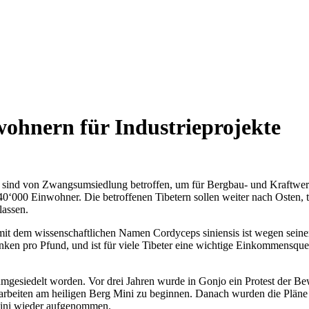
hnern für Industrieprojekte
ind von Zwangsumsiedlung betroffen, um für Bergbau- und Kraftwerksp
‘000 Einwohner. Die betroffenen Tibetern sollen weiter nach Osten, te
lassen.
 mit dem wissenschaftlichen Namen Cordyceps siniensis ist wegen sein
ken pro Pfund, und ist für viele Tibeter eine wichtige Einkommensquel
umgesiedelt worden. Vor drei Jahren wurde in Gonjo ein Protest der B
arbeiten am heiligen Berg Mini zu beginnen. Danach wurden die Pläne z
Mini wieder aufgenommen.