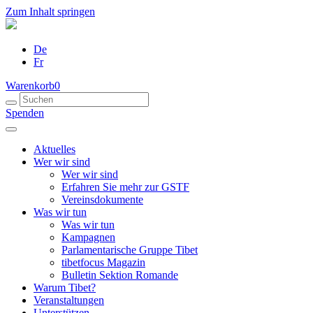
Zum Inhalt springen
De
Fr
Warenkorb
0
Spenden
Aktuelles
Wer wir sind
Wer wir sind
Erfahren Sie mehr zur GSTF
Vereinsdokumente
Was wir tun
Was wir tun
Kampagnen
Parlamentarische Gruppe Tibet
tibetfocus Magazin
Bulletin Sektion Romande
Warum Tibet?
Veranstaltungen
Unterstützen