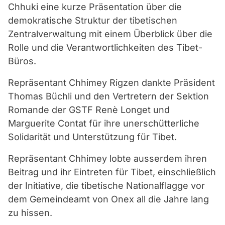
Chhuki eine kurze Präsentation über die
demokratische Struktur der tibetischen
Zentralverwaltung mit einem Überblick über die
Rolle und die Verantwortlichkeiten des Tibet-
Büros.
Repräsentant Chhimey Rigzen dankte Präsident
Thomas Büchli und den Vertretern der Sektion
Romande der GSTF Renè Longet und
Marguerite Contat für ihre unerschütterliche
Solidarität und Unterstützung für Tibet.
Repräsentant Chhimey lobte ausserdem ihren
Beitrag und ihr Eintreten für Tibet, einschließlich
der Initiative, die tibetische Nationalflagge vor
dem Gemeindeamt von Onex all die Jahre lang
zu hissen.