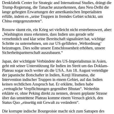
Denkfabrik Center for Strategic and International Studies, drängt die
Trump-Regierung, die Tatsache anzuerkennen, dass Neu-Delhi die
lange gehegten Erwartungen der amerikanischen Imperialisten
erfülle, indem es „seine Truppen in fremdes Gebiet schickt, um
China entgegenzutreten“.
Rossow räumt ein, ein Krieg sei vielleicht nicht erstrebenswert, aber:
„Washington muss erkennen, dass Indien uns gerade sehr
vernehmlich und klar seine Bereitschaft signalisiert hat, wichtige
Schritte zu unternehmen, um zur US-geführten ‚Weltordnung‘
beizutragen. Dies sollte unsere Entschlossenheit erhöhen, unsere
Sicherheitspartnerschaft auszubauen.“
Japan, der wichtigste Verbündete des US-Imperialismus in Asien,
geht mit seiner Unterstützung für Indien im Streit um das Doklam-
Plateau sogar noch weiter als die USA. Am 18. August verteidigte
der japanische Botschafter in Indien, Kenji Hiramatsu, die
Intervention indischer Truppen in einem Gebiet, auf das Indien
keinen rechtlichen Anspruch hat. Er erklärte, Indien habe
„vertragliche Verpflichtungen gegenüber Bhutan“. Weiterhin
erklärte er, ohne Peking direkt zu nennen, dessen geplante Strasse
über das umstrittene Plateau komme einem Versuch gleich, den
Status Quo „einseitig mit Gewalt zu verändern“.
Die korrupte indische Bourgeoisie macht sich zum Satrapen des