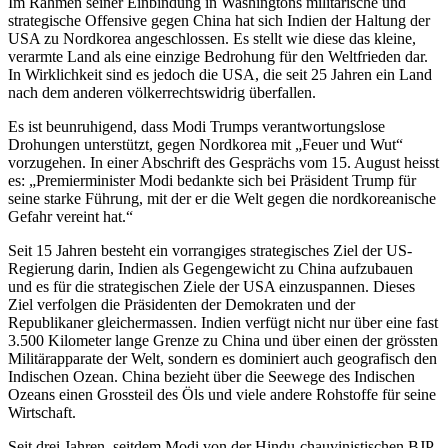
Im Rahmen seiner Einbindung in Washingtons militärische und
strategische Offensive gegen China hat sich Indien der Haltung der
USA zu Nordkorea angeschlossen. Es stellt wie diese das kleine,
verarmte Land als eine einzige Bedrohung für den Weltfrieden dar.
In Wirklichkeit sind es jedoch die USA, die seit 25 Jahren ein Land
nach dem anderen völkerrechtswidrig überfallen.
Es ist beunruhigend, dass Modi Trumps verantwortungslose
Drohungen unterstützt, gegen Nordkorea mit „Feuer und Wut“
vorzugehen. In einer Abschrift des Gesprächs vom 15. August heisst
es: „Premierminister Modi bedankte sich bei Präsident Trump für
seine starke Führung, mit der er die Welt gegen die nordkoreanische
Gefahr vereint hat.“
Seit 15 Jahren besteht ein vorrangiges strategisches Ziel der US-
Regierung darin, Indien als Gegengewicht zu China aufzubauen
und es für die strategischen Ziele der USA einzuspannen. Dieses
Ziel verfolgen die Präsidenten der Demokraten und der
Republikaner gleichermassen. Indien verfügt nicht nur über eine fast
3.500 Kilometer lange Grenze zu China und über einen der grössten
Militärapparate der Welt, sondern es dominiert auch geografisch den
Indischen Ozean. China bezieht über die Seewege des Indischen
Ozeans einen Grossteil des Öls und viele andere Rohstoffe für seine
Wirtschaft.
Seit drei Jahren, seitdem Modi von der Hindu-chauvinistischen BJP