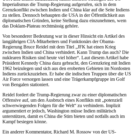
Imperialismus die Trump-Regierung aufgerufen, sich in dem
Grenzkonflikt zwischen Indien und China klar auf die Seite Indiens
zu stellen. Dennoch behaupten die USA in der Öffentlichkeit aus
diplomatischen Gründen, keine Stellung dazu einzunehmen, wem
das Doklam-Plateau rechtmässig gehöre.
Von besonderer Bedeutung war in dieser Hinsicht ein Artikel des
langjährigen CIA-Mitarbeiters und Funktionärs der Obama-
Regierung Bruce Reidel mit dem Titel „JFK hat einen Krieg
zwischen Indien und China verhindert. Kann Trump das auch? Die
nuklearen Risiken sind heute viel höher“. Laut diesem Artikel habe
Präsident Kennedy China dazu gebracht, den Grenzkrieg mit Indien
1962 beizulegen und sich aus den eroberten Gebieten im Nordosten
Indiens zurückzuziehen. Er habe die indischen Truppen über die US
Air Force versorgen lassen und eine Trägerkampfgruppe im Golf
von Bengalen stationiert.
Reidel fordert die Trump-Regierung zwar zu einer diplomatischen
Offensive auf, um den Ausbruch eines Konflikts mit „potenziell
schwerwiegenden Folgen für die Welt“ zu verhindern. Implizit
argumentiert er jedoch, Washington müsse Indien militärisch
unterstützen, damit es China die Stirn bieten und notfalls auch im
Kampf besiegen könne.
Ein anderer Kommentator, Richard M. Rossow von der US-