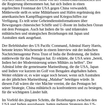
die Regierung übernommen hat, hat sich Indien in einen
regelrechten Frontstaat der USA gegen China verwandelt.
Mittlerweile stellt es seine Militärbasen und Häfen regelmässig den
amerikanischen Kampfflugzeugen und Kriegsschiffen zur
Verfügung. Es teilt seine Geheimdienstinformationen über
Bewegungen chinesischer Schiffe und U-Boote im Indischen Ozean
mit dem Pentagon. Auch hat Indien die bi- und trilateralen
militärischen und strategischen Beziehungen mit Japan und
Australien stark ausgebaut.
Der Befehlshaber des US Pacific Command, Admiral Harry Harris,
betonte letztes Wochenende in einem Interview mit der indischen
Nachrichtenagentur Press Trust of India die Bedeutung, die Indien
mittlerweile für das Pentagon hat. Er erklärte, die USA seien „bereit,
Indien bei der Modernisierung seines Militärs zu helfen“. Der
Admiral lobte die gemeinsame Marineübung, die die USA, Japan
und Indien vor kurzem im Golf von Bengalen abgehalten haben.
Weiter erklärte er, es wäre sogar noch besser, wenn sich Australien
an der jährlichen Marineübung „Malabar“ beteiligen würde. In
diesem Fall wären die vier Mächte vereint, die das Pentagon bei
seiner Strategie, China militärisch zu konfrontieren und zu besiegen,
für die wichtigsten Länder hält.
Im Vorfeld des jüngsten Schritts, die Beziehungen zwischen den
USA und Indien auszubauen, hatten mehrere Strategen des US-