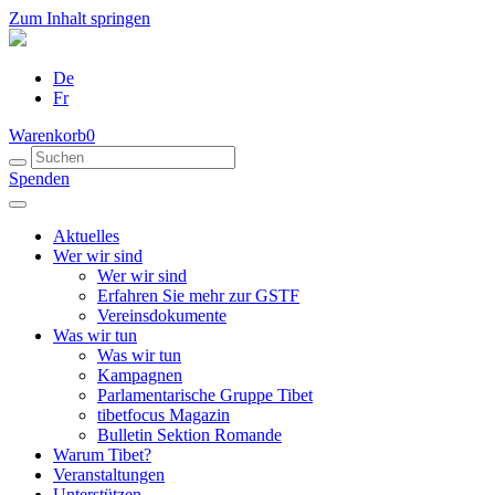
Zum Inhalt springen
De
Fr
Warenkorb
0
Spenden
Aktuelles
Wer wir sind
Wer wir sind
Erfahren Sie mehr zur GSTF
Vereinsdokumente
Was wir tun
Was wir tun
Kampagnen
Parlamentarische Gruppe Tibet
tibetfocus Magazin
Bulletin Sektion Romande
Warum Tibet?
Veranstaltungen
Unterstützen