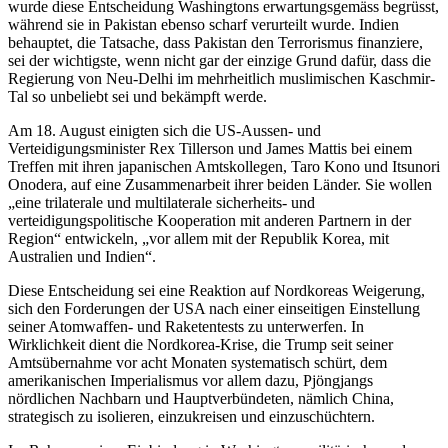
wurde diese Entscheidung Washingtons erwartungsgemäss begrüsst,
während sie in Pakistan ebenso scharf verurteilt wurde. Indien
behauptet, die Tatsache, dass Pakistan den Terrorismus finanziere,
sei der wichtigste, wenn nicht gar der einzige Grund dafür, dass die
Regierung von Neu-Delhi im mehrheitlich muslimischen Kaschmir-
Tal so unbeliebt sei und bekämpft werde.
Am 18. August einigten sich die US-Aussen- und
Verteidigungsminister Rex Tillerson und James Mattis bei einem
Treffen mit ihren japanischen Amtskollegen, Taro Kono und Itsunori
Onodera, auf eine Zusammenarbeit ihrer beiden Länder. Sie wollen
„eine trilaterale und multilaterale sicherheits- und
verteidigungspolitische Kooperation mit anderen Partnern in der
Region“ entwickeln, „vor allem mit der Republik Korea, mit
Australien und Indien“.
Diese Entscheidung sei eine Reaktion auf Nordkoreas Weigerung,
sich den Forderungen der USA nach einer einseitigen Einstellung
seiner Atomwaffen- und Raketentests zu unterwerfen. In
Wirklichkeit dient die Nordkorea-Krise, die Trump seit seiner
Amtsübernahme vor acht Monaten systematisch schürt, dem
amerikanischen Imperialismus vor allem dazu, Pjöngjangs
nördlichen Nachbarn und Hauptverbündeten, nämlich China,
strategisch zu isolieren, einzukreisen und einzuschüchtern.