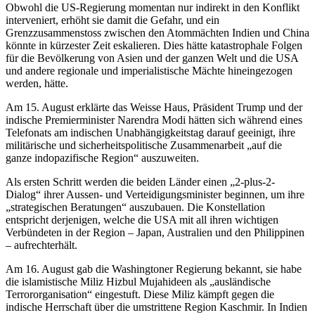
Obwohl die US-Regierung momentan nur indirekt in den Konflikt
interveniert, erhöht sie damit die Gefahr, und ein
Grenzzusammenstoss zwischen den Atommächten Indien und China
könnte in kürzester Zeit eskalieren. Dies hätte katastrophale Folgen
für die Bevölkerung von Asien und der ganzen Welt und die USA
und andere regionale und imperialistische Mächte hineingezogen
werden, hätte.
Am 15. August erklärte das Weisse Haus, Präsident Trump und der
indische Premierminister Narendra Modi hätten sich während eines
Telefonats am indischen Unabhängigkeitstag darauf geeinigt, ihre
militärische und sicherheitspolitische Zusammenarbeit „auf die
ganze indopazifische Region“ auszuweiten.
Als ersten Schritt werden die beiden Länder einen „2-plus-2-
Dialog“ ihrer Aussen- und Verteidigungsminister beginnen, um ihre
„strategischen Beratungen“ auszubauen. Die Konstellation
entspricht derjenigen, welche die USA mit all ihren wichtigen
Verbündeten in der Region – Japan, Australien und den Philippinen
– aufrechterhält.
Am 16. August gab die Washingtoner Regierung bekannt, sie habe
die islamistische Miliz Hizbul Mujahideen als „ausländische
Terrororganisation“ eingestuft. Diese Miliz kämpft gegen die
indische Herrschaft über die umstrittene Region Kaschmir. In Indien