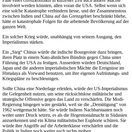
Falle eines Grenzkonflikts in kürzester Zeit auch andere Mächte
involviert werden könnten, allen voran die USA. Selbst wenn sich
eine solche Katastrophe verhindern liesse, und der Zusammenstoss
zwischen Indien und China auf das Grenzgebiet beschränkt bliebe,
hätte er katastrophale Folgen für die arbeitende Bevölkerung auf der
ganzen Welt.
Ein solcher Krieg würde, unabhängig von seinem Ausgang, den
Imperialismus stärken.
Ein „Sieg“ Chinas würde die indische Bourgeoisie dazu bringen,
ihren Platz in einem Nato-ähnlichen Bündnis gegen China unter
Führung der USA zu festigen. Ausserdem würden Deutschland,
Japan und die anderen imperialistischen Mächte die Ereignisse im
Himalaya als Vorwand benutzen, um ihre eigenen Aufrüstungs- und
Kriegspläne zu beschleunigen.
Sollte China eine Niederlage erleiden, würde der US-Imperialismus
die Gelegenheit nutzen, um seine rücksichtslose militärische und
strategische Offensive gegen das Land zu verschärfen. Die Modi-
Regierung hingegen wäre gestärkt, weil sie die „Demütigung“ von
1962 wettgemacht hätte. Sie würde Indiens Nachbarstaaten noch
weiter unter Druck setzen, es als die Hegemonialmacht in Südasien
anzuerkennen und ein Klima militaristischer Euphorie schüren. Sie
würde ihre Angriffe auf die Arbeiterklasse verschärfen und die
Politik in Indien noch weiter nach rechts treiben.