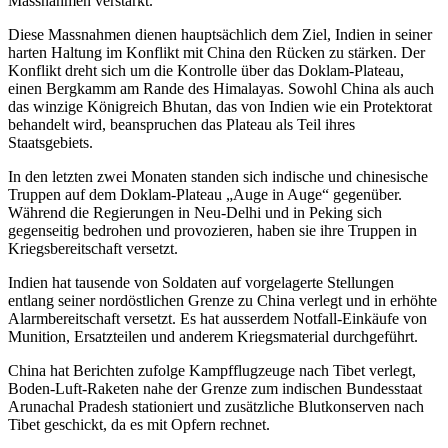
Massnahmen verstärkt.
Diese Massnahmen dienen hauptsächlich dem Ziel, Indien in seiner
harten Haltung im Konflikt mit China den Rücken zu stärken. Der
Konflikt dreht sich um die Kontrolle über das Doklam-Plateau,
einen Bergkamm am Rande des Himalayas. Sowohl China als auch
das winzige Königreich Bhutan, das von Indien wie ein Protektorat
behandelt wird, beanspruchen das Plateau als Teil ihres
Staatsgebiets.
In den letzten zwei Monaten standen sich indische und chinesische
Truppen auf dem Doklam-Plateau „Auge in Auge“ gegenüber.
Während die Regierungen in Neu-Delhi und in Peking sich
gegenseitig bedrohen und provozieren, haben sie ihre Truppen in
Kriegsbereitschaft versetzt.
Indien hat tausende von Soldaten auf vorgelagerte Stellungen
entlang seiner nordöstlichen Grenze zu China verlegt und in erhöhte
Alarmbereitschaft versetzt. Es hat ausserdem Notfall-Einkäufe von
Munition, Ersatzteilen und anderem Kriegsmaterial durchgeführt.
China hat Berichten zufolge Kampfflugzeuge nach Tibet verlegt,
Boden-Luft-Raketen nahe der Grenze zum indischen Bundesstaat
Arunachal Pradesh stationiert und zusätzliche Blutkonserven nach
Tibet geschickt, da es mit Opfern rechnet.