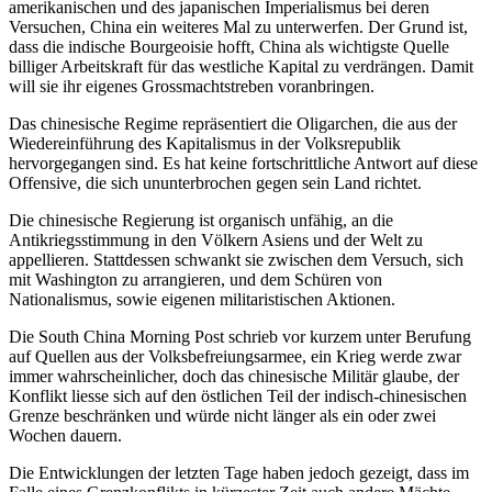
amerikanischen und des japanischen Imperialismus bei deren
Versuchen, China ein weiteres Mal zu unterwerfen. Der Grund ist,
dass die indische Bourgeoisie hofft, China als wichtigste Quelle
billiger Arbeitskraft für das westliche Kapital zu verdrängen. Damit
will sie ihr eigenes Grossmachtstreben voranbringen.
Das chinesische Regime repräsentiert die Oligarchen, die aus der
Wiedereinführung des Kapitalismus in der Volksrepublik
hervorgegangen sind. Es hat keine fortschrittliche Antwort auf diese
Offensive, die sich ununterbrochen gegen sein Land richtet.
Die chinesische Regierung ist organisch unfähig, an die
Antikriegsstimmung in den Völkern Asiens und der Welt zu
appellieren. Stattdessen schwankt sie zwischen dem Versuch, sich
mit Washington zu arrangieren, und dem Schüren von
Nationalismus, sowie eigenen militaristischen Aktionen.
Die South China Morning Post schrieb vor kurzem unter Berufung
auf Quellen aus der Volksbefreiungsarmee, ein Krieg werde zwar
immer wahrscheinlicher, doch das chinesische Militär glaube, der
Konflikt liesse sich auf den östlichen Teil der indisch-chinesischen
Grenze beschränken und würde nicht länger als ein oder zwei
Wochen dauern.
Die Entwicklungen der letzten Tage haben jedoch gezeigt, dass im