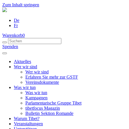
Zum Inhalt springen
De
Fr
Warenkorb
0
Spenden
Aktuelles
Wer wir sind
Wer wir sind
Erfahren Sie mehr zur GSTF
Vereinsdokumente
Was wir tun
Was wir tun
Kampagnen
Parlamentarische Gruppe Tibet
tibetfocus Magazin
Bulletin Sektion Romande
Warum Tibet?
Veranstaltungen
Unterstützen