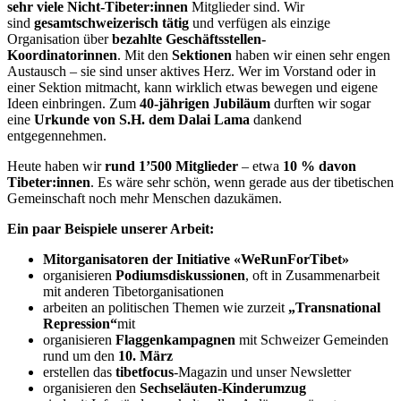
sehr viele Nicht-Tibeter:innen
Mitglieder sind. Wir
sind
gesamtschweizerisch tätig
und verfügen als einzige
Organisation über
bezahlte Geschäftsstellen-
Koordinatorinnen
. Mit den
Sektionen
haben wir einen sehr engen
Austausch – sie sind unser aktives Herz. Wer im Vorstand oder in
einer Sektion mitmacht, kann wirklich etwas bewegen und eigene
Ideen einbringen. Zum
40-jährigen Jubiläum
durften wir sogar
eine
Urkunde von S.H. dem Dalai Lama
dankend
entgegennehmen.
Heute haben wir
rund 1’500 Mitglieder
– etwa
10 % davon
Tibeter:innen
. Es wäre sehr schön, wenn gerade aus der tibetischen
Gemeinschaft noch mehr Menschen dazukämen.
Ein paar Beispiele unserer Arbeit
:
Mitorganisatoren der Initiative «
WeRunForTibet
»
organisieren
Podiumsdiskussionen
, oft in Zusammenarbeit
mit anderen Tibetorganisationen
arbeiten an politischen Themen wie zurzeit
„Transnational
Repression“
mit
organisieren
Flaggenkampagnen
mit Schweizer Gemeinden
rund um den
10. März
erstellen das
tibetfocus
-Magazin und unser Newsletter
organisieren den
Sechseläuten-Kinderumzug