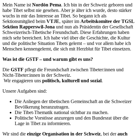
Mein Name ist
Nordön Pema
. Ich bin in der Schweiz geboren und
habe Tibet selbst nie gesehen. Aber je älter ich wurde, desto stärker
wuchs in mir das Interesse an Tibet. So begann ich als
Sektionsmitglied beim
VTJE
, später im
Arbeitskomitee
der TGSL
Sektion
Rapperswil-Jona
und nun als Präsidentin der Gesellschaft
Schweizerisch-Tibetische Freundschaft. Diese Erfahrungen haben
mich sehr bereichert. Ich habe viel über die Geschichte, die Kultur
und die politische Situation Tibets gelernt – und vor allem habe ich
Menschen kennengelernt, die sich mit Herzblut für Tibet einsetzen.
Was ist die GSTF – und warum gibt es uns?
Die
GSTF
pflegt die Freundschaft zwischen Tibeter:innen und
Nicht-Tibeter:innen in der Schweiz.
Wir engagieren uns
politisch, kulturell und sozial
.
Unsere Aufgaben sind:
Die Anliegen der tibetischen Gemeinschaft an die Schweizer
Bevölkerung heranzutragen.
Die Tibet-Thematik national sichtbar zu machen.
Politische Vorstösse anzuregen und den Bundesrat über die
Lage in Tibet zu informieren.
Wir sind die
einzige Organisation in der Schweiz
, bei der
auch