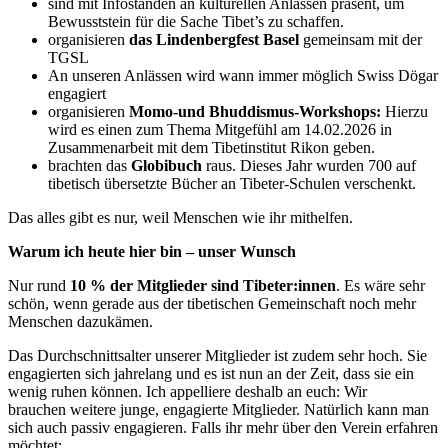
sind mit Infoständen an kulturellen Anlässen präsent, um
Bewusststein für die Sache Tibet’s zu schaffen.
organisieren
das
Lindenbergfest Basel
gemeinsam mit der
TGSL
An unseren Anlässen wird wann immer möglich Swiss Dögar
engagiert
organisieren
Momo-und Bhuddismus-Workshops:
Hierzu
wird es einen zum Thema Mitgefühl am 14.02.2026 in
Zusammenarbeit mit dem Tibetinstitut Rikon geben.
brachten das
Globibuc
h
raus. Dieses Jahr wurden 700 auf
tibetisch übersetzte Bücher an Tibeter-Schulen verschenkt.
Das alles gibt es nur, weil Menschen wie ihr mithelfen.
Warum ich heute hier bin – unser Wunsch
Nur rund
10 %
der Mitglieder sind
Tibeter:innen
. Es wäre sehr
schön, wenn gerade aus der tibetischen Gemeinschaft noch mehr
Menschen dazukämen.
Das Durchschnittsalter unserer Mitglieder ist zudem sehr hoch. Sie
engagierten sich jahrelang und es ist nun an der Zeit, dass sie ein
wenig ruhen können. Ich appelliere deshalb an euch: Wir
brauchen weitere junge, engagierte Mitglieder. Natürlich kann man
sich auch passiv engagieren. Falls ihr mehr über den Verein erfahren
möchtet: