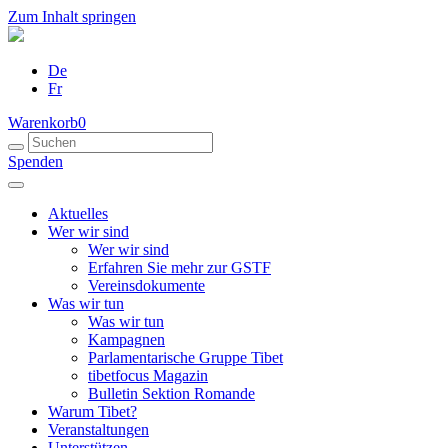
Zum Inhalt springen
De
Fr
Warenkorb
0
Spenden
Aktuelles
Wer wir sind
Wer wir sind
Erfahren Sie mehr zur GSTF
Vereinsdokumente
Was wir tun
Was wir tun
Kampagnen
Parlamentarische Gruppe Tibet
tibetfocus Magazin
Bulletin Sektion Romande
Warum Tibet?
Veranstaltungen
Unterstützen