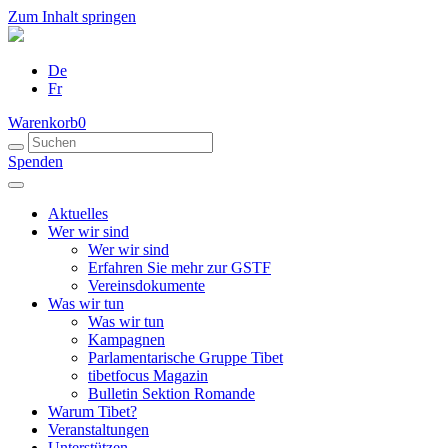
Zum Inhalt springen
De
Fr
Warenkorb
0
Spenden
Aktuelles
Wer wir sind
Wer wir sind
Erfahren Sie mehr zur GSTF
Vereinsdokumente
Was wir tun
Was wir tun
Kampagnen
Parlamentarische Gruppe Tibet
tibetfocus Magazin
Bulletin Sektion Romande
Warum Tibet?
Veranstaltungen
Unterstützen