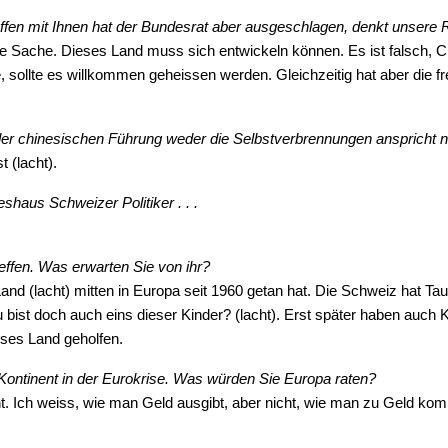
fen mit Ihnen hat der Bundesrat aber ausgeschlagen, denkt unsere R
e Sache. Dieses Land muss sich entwickeln können. Es ist falsch, C
ollte es willkommen geheissen werden. Gleichzeitig hat aber die frei
r der chinesischen Führung weder die Selbstverbrennungen anspricht
t (lacht).
shaus Schweizer Politiker . . .
effen. Was erwarten Sie von ihr?
e Land (lacht) mitten in Europa seit 1960 getan hat. Die Schweiz hat
) Du bist doch auch eins dieser Kinder? (lacht). Erst später haben a
ieses Land geholfen.
 Kontinent in der Eurokrise. Was würden Sie Europa raten?
ht. Ich weiss, wie man Geld ausgibt, aber nicht, wie man zu Geld komm