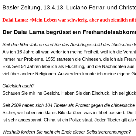
Basler Zeitung, 13.4.13, Luciano Ferrari und Chris
Dalai Lama: «Mein Leben war schwierig, aber auch ziemlich nüt
Der Dalai Lama begrüsst ein Freihandelsabkomm
Seit den 50er-Jahren sind Sie das Aushängeschild des tibetischen
Als ich 16 Jahre alt war, verlor ich meine Freiheit, weil ich die V
immer nur Probleme. 1959 starteten die Chinesen, die ich als Freund
Exil. Seit 54 Jahren lebe ich als Flüchtling, und die Nachrichten aus
viel über andere Religionen. Ausserdem konnte ich meine eigene Ges
Glücklich auch?
Schauen Sie mir ins Gesicht. Haben Sie den Eindruck, ich sei glück
Seit 2009 haben sich 104 Tibeter als Protest gegen die chinesisch
Sicher, wir haben ein klares Bild darüber, was in Tibet passiert. D
ist sehr angespannt. China ist ein Polizeistaat. Jeder Tibeter gilt 
Weshalb fordern Sie nicht ein Ende dieser Selbstverbrennungen?