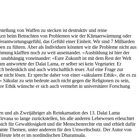
stellung von Waffen zu stecken ist destruktiv und reine
enken beim Betrachten von Problemen wie der Klimaerwärmung oder
antwortungsgefühl, das Gefühl einer Einheit. Wir sind 7 Milliarden
ben zu führen. Aber als Individuen könnten wir die Probleme nicht aus
mung klafften noch zu weit auseinander. «Ausbildung ist hier der
 unabhängig voneinander: «Eure Zukunft ist mit dem Rest der Welt
 antwortete der Dalai Lama, er selber sei kein Vegetarier. Er
h bedenklich und auch wirtschaftlich teuer. Auf eine Frage zur
 nicht lösen. Er spreche daher von einer «säkularen Ethik», die es zu
» Säkular zu sein bedeute auch nicht gegen die Religionen zu sein,
re Ethik wünsche er sich auch vermehrt in universitärer Forschung
ren und als Zweijähriger als Reinkarnation des 13. Dalai Lama
rvana so lange zurückstellen, bis alle anderen Lebewesen erleuchtet
 sich für Gewaltlosigkeit und die Menschenrechte ein und erhielt dafür
estimmte Themen, unter anderem für den Umweltschutz. Der Autor von
 Heute lebt er im nordindischen Dharamsala.