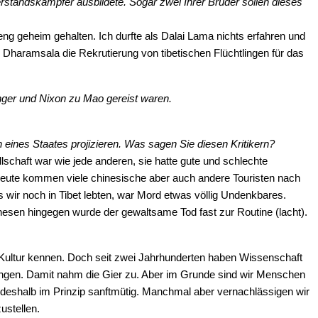
derstandskämpfer ausbildete. Sogar zwei Ihrer Brüder sollen dieses
eng geheim gehalten. Ich durfte als Dalai Lama nichts erfahren und
n Dharamsala die Rekrutierung von tibetischen Flüchtlingen für das
singer und Nixon zu Mao gereist waren.
 eines Staates projizieren. Was sagen Sie diesen Kritikern?
schaft war wie jede anderen, sie hatte gute und schlechte
r. Heute kommen viele chinesische aber auch andere Touristen nach
Als wir noch in Tibet lebten, war Mord etwas völlig Undenkbares.
esen hingegen wurde der gewaltsame Tod fast zur Routine (lacht).
he Kultur kennen. Doch seit zwei Jahrhunderten haben Wissenschaft
gangen. Damit nahm die Gier zu. Aber im Grunde sind wir Menschen
st deshalb im Prinzip sanftmütig. Manchmal aber vernachlässigen wir
ustellen.