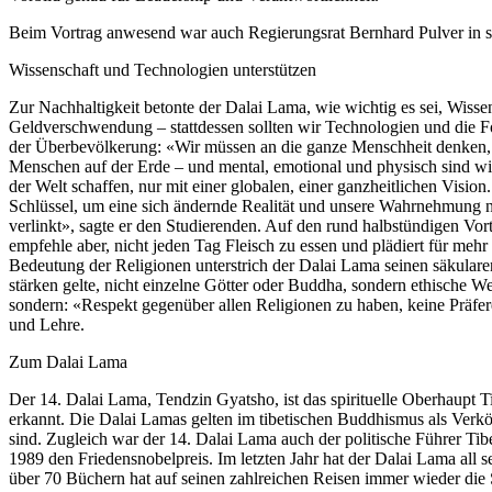
Beim Vortrag anwesend war auch Regierungsrat Bernhard Pulver in sei
Wissenschaft und Technologien unterstützen
Zur Nachhaltigkeit betonte der Dalai Lama, wie wichtig es sei, Wissen
Geldverschwendung – stattdessen sollten wir Technologien und die 
der Überbevölkerung: «Wir müssen an die ganze Menschheit denken, n
Menschen auf der Erde – und mental, emotional und physisch sind wir 
der Welt schaffen, nur mit einer globalen, einer ganzheitlichen Vis
Schlüssel, um eine sich ändernde Realität und unsere Wahrnehmung n
verlinkt», sagte er den Studierenden. Auf den rund halbstündigen Vor
empfehle aber, nicht jeden Tag Fleisch zu essen und plädiert für meh
Bedeutung der Religionen unterstrich der Dalai Lama seinen säkularen
stärken gelte, nicht einzelne Götter oder Buddha, sondern ethische We
sondern: «Respekt gegenüber allen Religionen zu haben, keine Präfer
und Lehre.
Zum Dalai Lama
Der 14. Dalai Lama, Tendzin Gyatsho, ist das spirituelle Oberhaupt T
erkannt. Die Dalai Lamas gelten im tibetischen Buddhismus als Verkör
sind. Zugleich war der 14. Dalai Lama auch der politische Führer Tibet
1989 den Friedensnobelpreis. Im letzten Jahr hat der Dalai Lama all 
über 70 Büchern hat auf seinen zahlreichen Reisen immer wieder die 