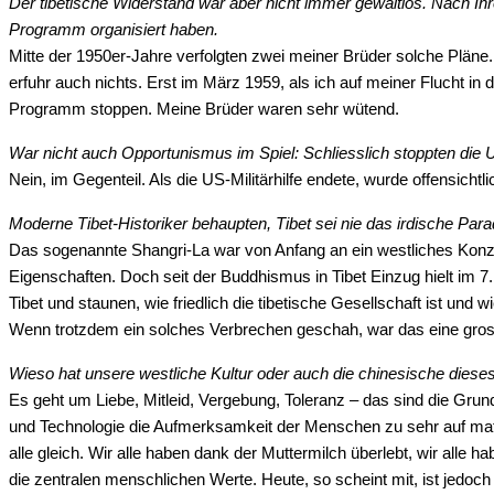
Der tibetische Widerstand war aber nicht immer gewaltlos. Nach Ihre
Programm organisiert haben.
Mitte der 1950er-Jahre verfolgten zwei meiner Brüder solche Pläne.
erfuhr auch nichts. Erst im März 1959, als ich auf meiner Flucht in
Programm stoppen. Meine Brüder waren sehr wütend.
War nicht auch Opportunismus im Spiel: Schliesslich stoppten die US
Nein, im Gegenteil. Als die US-Militärhilfe endete, wurde offensichtl
Moderne Tibet-Historiker behaupten, Tibet sei nie das irdische Par
Das sogenannte Shangri-La war von Anfang an ein westliches Konzep
Eigenschaften. Doch seit der Buddhismus in Tibet Einzug hielt im 7
Tibet und staunen, wie friedlich die tibetische Gesellschaft ist und
Wenn trotzdem ein solches Verbrechen geschah, war das eine gross
Wieso hat unsere westliche Kultur oder auch die chinesische dieses
Es geht um Liebe, Mitleid, Vergebung, Toleranz – das sind die Grun
und Technologie die Aufmerksamkeit der Menschen zu sehr auf mate
alle gleich. Wir alle haben dank der Muttermilch überlebt, wir alle
die zentralen menschlichen Werte. Heute, so scheint mit, ist jedo