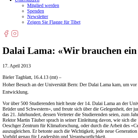
Mitglied werden
Spenden
Newsletter
Zeigen Sie Flagge für Tibet
Dalai Lama: «Wir brauchen ein
17. April 2013
Bieler Tagblatt, 16.4.13 (mt) –
Hoher Besuch an der Universität Bern: Der Dalai Lama kam, um vor St
Entwicklung.
Vor über 500 Studierenden hielt heute der 14. Dalai Lama an der Univ
Brüder und Schwestern», und freute sich über die Gelegenheit, der ju
das 21. Jahrhundert, dessen Vertreter die Studierenden seien, zum Jah
Rektor Martin Täuber sprach in seiner Einleitung davon, wie sich d
Oeschger Zentrum für Klimaforschung, oder durch die Arbeit des «Ce
auszugleichen. Er betonte auch die Wichtigkeit, jede neue Generation
Vorbild genau für Leadership und Verantwortlichkeit.