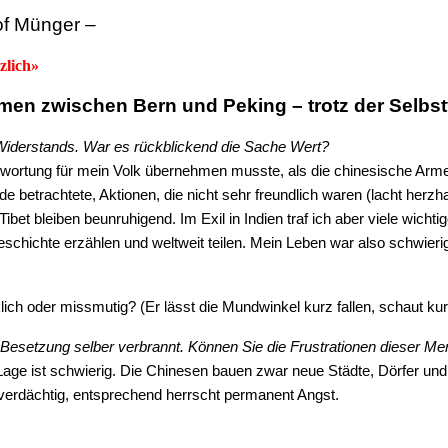
tof Münger –
zlich»
en zwischen Bern und Peking – trotz der Selbst
 Widerstands. War es rückblickend die Sache Wert?
erantwortung für mein Volk übernehmen musste, als die chinesische Arm
e betrachtete, Aktionen, die nicht sehr freundlich waren (lacht herzh
 Tibet bleiben beunruhigend. Im Exil in Indien traf ich aber viele wich
chichte erzählen und weltweit teilen. Mein Leben war also schwierig,
lich oder missmutig? (Er lässt die Mundwinkel kurz fallen, schaut ku
e Besetzung selber verbrannt. Können Sie die Frustrationen dieser M
ie Lage ist schwierig. Die Chinesen bauen zwar neue Städte, Dörfer u
als verdächtig, entsprechend herrscht permanent Angst.