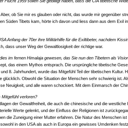
r Flucht 1959 sollen Sie gebilligt haben, dass die CIA tibetische Wi
 Aber, ob Sie mir es glauben oder nicht, das wurde mir gegenüber str
 den Süden Tibets kam, hörte ich davon und liess dann aus dem Exil i
A Anfang der 70er ihre Militärhilfe für die Exiltibeter, nachdem Kis
ich, dass unser Weg der Gewaltlosigkeit der richtige war.
adies im fernen Himalaja gewesen, das Sie nun den Tibetern als Vision
t, das einem Mythos entsprach. Die ursprüngliche tibetische Gesell
. und 8. Jahrhundert, wurde das Mitgefühl Teil der tibetischen Kultu
 wie glücklich. Obwohl die Situation der Menschen sehr schwierig ist. 
e Neuigkeit, und alle waren schockiert. Mit dem Einmarsch der Chin
 Mitgefühl verloren?
dlagen der Gewaltfreiheit, die auch die chinesische und die westlic
rielle Werte gelenkt, und der Einfluss der Religionen ist zurückge
 haben die Zuneigung einer Mutter erfahren. Die Natur des Menschen i
ch sowohl in den USA als auch in Europa ein gewisses Umdenken festz