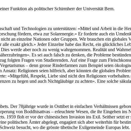
ner Funktion als politischer Schirmherr der Universität Bern.
schaft und Technologien zu unterstützen: «Mittel und Arbeit in die Her
Forschung fördern, etwa zur Solarenergie.» Er forderte auch ein Umd
icht an einzelne Nationen oder Gruppen. Wir brauchen ein globales Ver
alle exakt gleich.» Jeder Einzelne habe das Recht, ein glückliches Le
ion. Dies werde aber noch zu wenig wahrgenommen. Realität und Wahrneh
äherzubringen». Es sei auch falsch zu denken, die Probleme bestünden
trag folgten Fragen von Studierenden. Auf eine Frage zum Fleischkonsum
r Vegetarismus – denn grosse Rinderfarmen zum Beispiel seien ökologisc
 Ansatz: Religionen seien hilfreich, aber könnten die globalen Probleme
rte: «Mitgefühl, Respekt, Liebe sind nicht den Religionen vorbehalten.
enzen zu hegen und auch Nichtgläubige zu achten». Eine solche säkula
ibets. Der 78jährige wurde in Osttibet in einfachen Verhältnissen gebo
perung von Boddhisattvas – erleuchtete Wesen, die ihr Eingehen ins Ni
s. 1959 floh er vor der chinesischen Invasion ins Exil. Seither setzt er
seine politischen Ämter abgelegt, engagiert sich aber weiterhin für b
Schweiz besucht, wo die grösste tibetische Exilgemeinde Europas lebt.