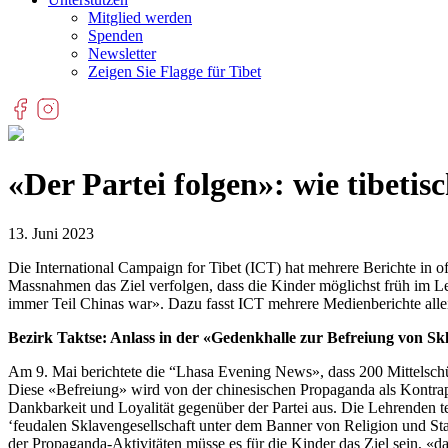
Mitglied werden
Spenden
Newsletter
Zeigen Sie Flagge für Tibet
«Der Partei folgen»: wie tibeti
13. Juni 2023
Die International Campaign for Tibet (ICT) hat mehrere Berichte in off
Massnahmen das Ziel verfolgen, dass die Kinder möglichst früh im Le
immer Teil Chinas war». Dazu fasst ICT mehrere Medienberichte alle
Bezirk Taktse: Anlass in der «Gedenkhalle zur Befreiung von Sk
Am 9. Mai berichtete die “Lhasa Evening News», dass 200 Mittelschü
Diese «Befreiung» wird von der chinesischen Propaganda als Kontrapu
Dankbarkeit und Loyalität gegenüber der Partei aus. Die Lehrenden tei
‘feudalen Sklavengesellschaft unter dem Banner von Religion und Staa
der Propaganda-Aktivitäten müsse es für die Kinder das Ziel sein, «das