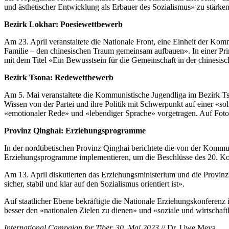
und ästhetischer Entwicklung als Erbauer des Sozialismus» zu stärken
Bezirk Lokhar: Poesiewettbewerb
Am 23. April veranstaltete die Nationale Front, eine Einheit der Ko
Familie – den chinesischen Traum gemeinsam aufbauen». In einer Prim
mit dem Titel «Ein Bewusstsein für die Gemeinschaft in der chinesisc
Bezirk Tsona: Redewettbewerb
Am 5. Mai veranstaltete die Kommunistische Jugendliga im Bezirk Tso
Wissen von der Partei und ihre Politik mit Schwerpunkt auf einer «s
«emotionaler Rede» und «lebendiger Sprache» vorgetragen. Auf Fotos
Provinz Qinghai: Erziehungsprogramme
In der nordtibetischen Provinz Qinghai berichtete die von der Kommun
Erziehungsprogramme implementieren, um die Beschlüsse des 20. Kong
Am 13. April diskutierten das Erziehungsministerium und die Provin
sicher, stabil und klar auf den Sozialismus orientiert ist».
Auf staatlicher Ebene bekräftigte die Nationale Erziehungskonferenz
besser den «nationalen Zielen zu dienen» und «soziale und wirtschaft
International Campaign for Tiber, 30. Mai 2023
// Dr. Uwe Meya