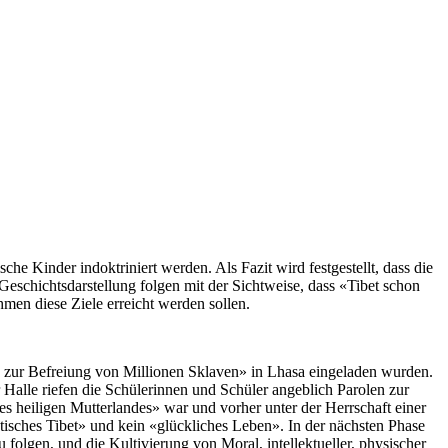
che Kinder indoktriniert werden. Als Fazit wird festgestellt, dass die
eschichtsdarstellung folgen mit der Sichtweise, dass «Tibet schon
en diese Ziele erreicht werden sollen.
e zur Befreiung von Millionen Sklaven» in Lhasa eingeladen wurden.
Halle riefen die Schülerinnen und Schüler angeblich Parolen zur
des heiligen Mutterlandes» war und vorher unter der Herrschaft einer
tisches Tibet» und kein «glückliches Leben». In der nächsten Phase
u folgen, und die Kultivierung von Moral, intellektueller, physischer