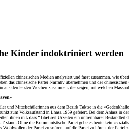
sche Kinder indoktriniert werden
iziellen chinesischen Medien analysiert und fasst zusammen, wie tibetis
ben das chinesische Partei-Narrativ übernehmen und der chinesischen G
in aus den letzten Wochen zusammen, die zeigen, mit welchen Massnahm
laven»
ler und Mittelschülerinnen aus dem Bezirk Taktse in die «Gedenkhall
nkt zum Volksaufstand in Lhasa 1959 gefeiert. Bei dem Anlass in der 
lten ihnen mit, dass “Tibet seit Urzeiten ein untrennbarer Bestandteil 
t’ stand. Ohne die Kommunistische Partei gebe es heute kein «sozialis
 Wohlwollen der Partei zu spüren, auf die Partei zu hören, der Partei z