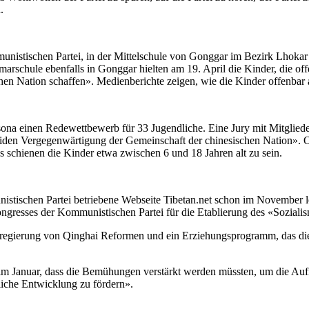
.
mmunistischen Partei, in der Mittelschule von Gonggar im Bezirk Lhoka
arschule ebenfalls in Gonggar hielten am 19. April die Kinder, die o
hen Nation schaffen». Medienberichte zeigen, wie die Kinder offenbar 
na einen Redewettbewerb für 33 Jugendliche. Eine Jury mit Mitgliedern
oliden Vergegenwärtigung der Gemeinschaft der chinesischen Nation». O
 schienen die Kinder etwa zwischen 6 und 18 Jahren alt zu sein.
istischen Partei betriebene Webseite Tibetan.net schon im November let
resses der Kommunistischen Partei für die Etablierung des «Sozialism
zregierung von Qinghai Reformen und ein Erziehungsprogramm, das die 
 im Januar, dass die Bemühungen verstärkt werden müssten, um die Auf
liche Entwicklung zu fördern».