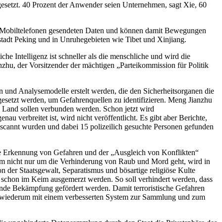
ngesetzt. 40 Prozent der Anwender seien Unternehmen, sagt Xie, 60
von Mobiltelefonen gesendeten Daten und können damit Bewegungen
stadt Peking und in Unruhegebieten wie Tibet und Xinjiang.
he Intelligenz ist schneller als die menschliche und wird die
nzhu, der Vorsitzender der mächtigen „Parteikommission für Politik
 und Analysemodelle erstelt werden, die den Sicherheitsorganen die
setzt werden, um Gefahrenquellen zu identifizieren. Meng Jianzhu
 Land sollen verbunden werden. Schon jetzt wird
 verbreitet ist, wird nicht veröffentlicht. Es gibt aber Berichte,
gescannt wurden und dabei 15 polizeilich gesuchte Personen gefunden
ige Erkennung von Gefahren und der „Ausgleich von Konflikten“
item nicht nur um die Verhinderung von Raub und Mord geht, wird in
on der Staatsgewalt, Separatismus und bösartige religiöse Kulte
e schon im Keim ausgemerzt werden. So soll verhindert werden, dass
de Bekämpfung gefördert werden. Damit terroristische Gefahren
ll wiederum mit einem verbesserten System zur Sammlung und zum