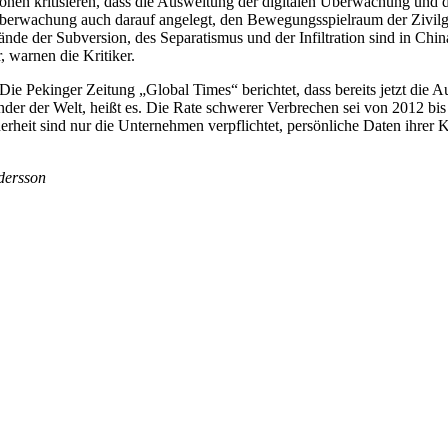
ionen kritisieren, dass die Ausweitung der digitalen Überwachung und
 Überwachung auch darauf angelegt, den Bewegungsspielraum der Zivilge
ände der Subversion, des Separatismus und der Infiltration sind in Chi
, warnen die Kritiker.
ie Pekinger Zeitung „Global Times“ berichtet, dass bereits jetzt die 
nder der Welt, heißt es. Die Rate schwerer Verbrechen sei von 2012 b
herheit sind nur die Unternehmen verpflichtet, persönliche Daten ihre
ndersson