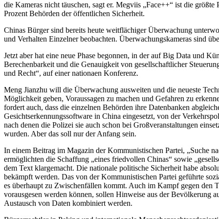
die Kameras nicht täuschen, sagt er. Megviis „Face++“ ist die größte
Prozent Behörden der öffentlichen Sicherheit.
Chinas Bürger sind bereits heute weitflächiger Überwachung unterw
und Verhalten Einzelner beobachten. Überwachungskameras sind übera
Jetzt aber hat eine neue Phase begonnen, in der auf Big Data und Küns
Berechenbarkeit und die Genauigkeit von gesellschaftlicher Steuerung
und Recht“, auf einer nationaen Konferenz.
Meng Jianzhu will die Überwachung ausweiten und die neueste Techno
Möglichkeit geben, Voraussagen zu machen und Gefahren zu erkennen
fordert auch, dass die einzelnen Behörden ihre Datenbanken abgleic
Gesichtserkennungssoftware in China eingesetzt, von der Verkehrspoliz
nach denen die Polizei sie auch schon bei Großveranstaltungen einset
wurden. Aber das soll nur der Anfang sein.
In einem Beitrag im Magazin der Kommunistischen Partei, „Suche na
ermöglichten die Schaffung „eines friedvollen Chinas“ sowie „gesells
dem Text klargemacht. Die nationale politische Sicherheit habe absolu
bekämpft werden. Das von der Kommunistischen Partei geführte sozia
es überhaupt zu Zwischenfällen kommt. Auch im Kampf gegen den Te
vorausgesen werden können, sollen Hinweise aus der Bevölkerung au
Austausch von Daten kombiniert werden.