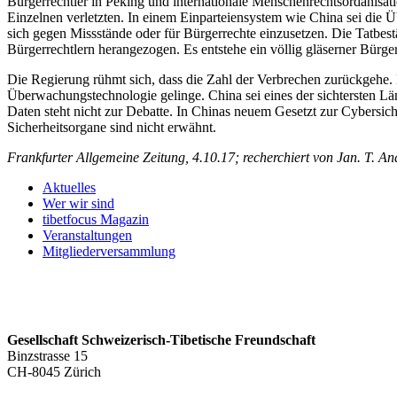
Bürgerrechtler in Peking und internationale Menschenrechtsordanisat
Einzelnen verletzten. In einem Einparteiensystem wie China sei die
sich gegen Missstände oder für Bürgerrechte einzusetzen. Die Tatbest
Bürgerrechtlern herangezogen. Es entstehe ein völlig gläserner Bürger
Die Regierung rühmt sich, dass die Zahl der Verbrechen zurückgehe. D
Überwachungstechnologie gelinge. China sei eines der sichtersten Lä
Daten steht nicht zur Debatte. In Chinas neuem Gesetzt zur Cybersic
Sicherheitsorgane sind nicht erwähnt.
Frankfurter Allgemeine Zeitung, 4.10.17; recherchiert von Jan. T. A
Aktuelles
Wer wir sind
tibetfocus Magazin
Veranstaltungen
Mitgliederversammlung
Gesellschaft Schweizerisch-Tibetische Freundschaft
Binzstrasse 15
CH-8045 Zürich