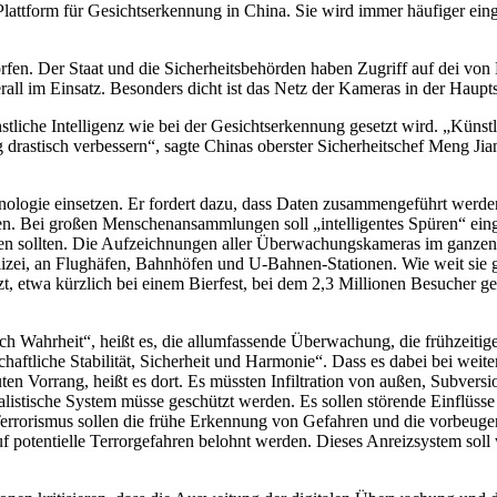
 Plattform für Gesichtserkennung in China. Sie wird immer häufiger ei
orfen. Der Staat und die Sicherheitsbehörden haben Zugriff auf dei 
ll im Einsatz. Besonders dicht ist das Netz der Kameras in der Haupt
tliche Intelligenz wie bei der Gesichtserkennung gesetzt wird. „Künstlic
 drastisch verbessern“, sagte Chinas oberster Sicherheitschef Meng Jia
logie einsetzen. Er fordert dazu, dass Daten zusammengeführt werden
. Bei großen Menschenansammlungen soll „intelligentes Spüren“ einge
hen sollten. Die Aufzeichnungen aller Überwachungskameras im ganzen
ei, an Flughäfen, Bahnhöfen und U-Bahnen-Stationen. Wie weit sie genau
zt, etwa kürzlich bei einem Bierfest, bei dem 2,3 Millionen Besucher 
ch Wahrheit“, heißt es, die allumfassende Überwachung, die frühzeit
chaftliche Stabilität, Sicherheit und Harmonie“. Dass es dabei bei we
ten Vorrang, heißt es dort. Es müssten Infiltration von außen, Subversi
listische System müsse geschützt werden. Es sollen störende Einflüss
rrorismus sollen die frühe Erkennung von Gefahren und die vorbeugen
f potentielle Terrorgefahren belohnt werden. Dieses Anreizsystem so