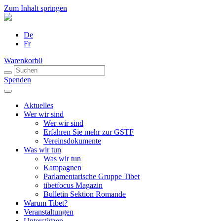
Zum Inhalt springen
De
Fr
Warenkorb
0
Spenden
Aktuelles
Wer wir sind
Wer wir sind
Erfahren Sie mehr zur GSTF
Vereinsdokumente
Was wir tun
Was wir tun
Kampagnen
Parlamentarische Gruppe Tibet
tibetfocus Magazin
Bulletin Sektion Romande
Warum Tibet?
Veranstaltungen
Unterstützen