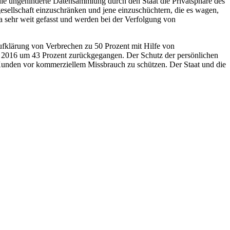
 die ungehinderte Datensammlung durch den Staat die Privatsphäre des
sellschaft einzuschränken und jene einzuschüchtern, die es wagen,
na sehr weit gefasst und werden bei der Verfolgung von
Aufklärung von Verbrechen zu 50 Prozent mit Hilfe von
is 2016 um 43 Prozent zurückgegangen. Der Schutz der persönlichen
r Kunden vor kommerziellem Missbrauch zu schützen. Der Staat und die