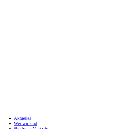
Aktuelles
Wer wir sind
tibetfocus Magazin