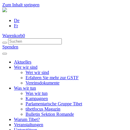
Zum Inhalt springen
De
Fr
Warenkorb
0
Spenden
Aktuelles
Wer wir sind
Wer wir sind
Erfahren Sie mehr zur GSTF
Vereinsdokumente
Was wir tun
Was wir tun
Kampagnen
Parlamentarische Gruppe Tibet
tibetfocus Magazin
Bulletin Sektion Romande
Warum Tibet?
Veranstaltungen
Unterstützen